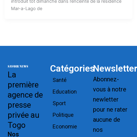
introduit tôt dimanche dans l’enceinte de la résidence
Mar-a-Lago de
Catégories
Newslette
La
Abonnez-
Santé
première
vous à notre
Education
agence de
newletter
Sport
presse
pour ne rater
privée au
Politique
aucune de
Togo
Economie
nos
Nos