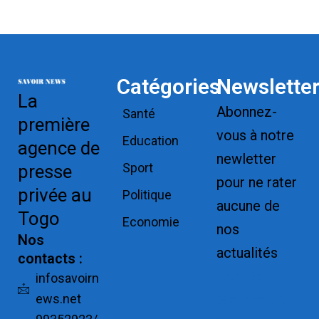
Catégories
Newslette
La
Abonnez-
Santé
première
vous à notre
Education
agence de
newletter
Sport
presse
pour ne rater
privée au
Politique
aucune de
Togo
Economie
nos
Nos
actualités
contacts :
Replica
infosavoirn
ews.net
Watches for