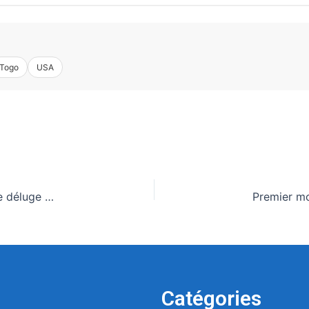
Togo
USA
L’Unesco s’inquiète pour le patrimoine menacé par le déluge de feu au Moyen-Orient
Catégories