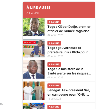
À LIRE AUSSI
A LA UNE
A LA UNE
Togo : Kléber Dadjo, premier
officier de l'armée togolaise
devenu chef de l'État, au
07 Août 2026
cœur d'un ouvrage
A LA UNE
Togo : gouverneurs et
préfets réunis à Blitta pour
renforcer le pilotage
06 Août 2026
territorial de l’action publique
A LA UNE
Togo : le ministère de la
Santé alerte sur les risques
liés à la "consommation
06 Août 2026
abusive de boissons
A LA UNE
énergisantes et de
Sénégal : l'ex-président Sall,
substances nocives"
en campagne pour l'ONU,
reçu par le président
18 Juil 2026
es
Diomaye Faye à Dakar
A LA UNE