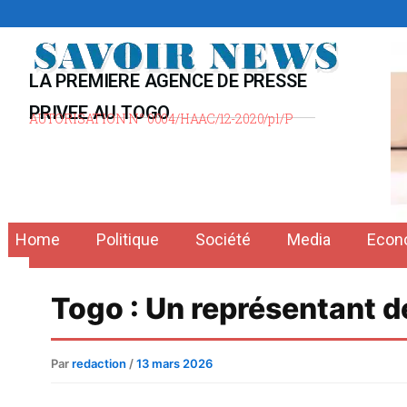
Aller
au
contenu
LA PREMIERE AGENCE DE PRESSE
PRIVEE AU TOGO
AUTORISATION N° 0004/HAAC/12-2020/pl/P
Home
Politique
Société
Media
Econ
Togo : Un représentant d
Par
redaction
/
13 mars 2026