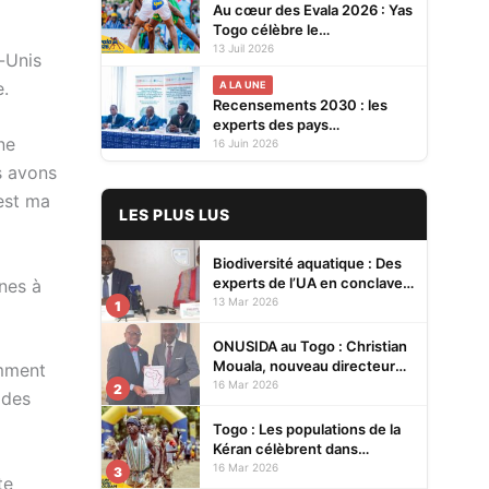
Au cœur des Evala 2026 : Yas
Togo célèbre le
rassemblement des
13 Juil 2026
s-Unis
générations
e.
A LA UNE
Recensements 2030 : les
experts des pays
ne
francophones d’Afrique
16 Juin 2026
réunis à Lomé pour
s avons
s’approprier les nouvelles
’est ma
normes internationales
LES PLUS LUS
Biodiversité aquatique : Des
experts de l’UA en conclave à
ines à
Lomé pour renforcer la
13 Mar 2026
1
protection des écosystèmes
ONUSIDA au Togo : Christian
Mouala, nouveau directeur
amment
pays
16 Mar 2026
2
 des
Togo : Les populations de la
Kéran célèbrent dans
l’allégresse Tislim-Difoini,
16 Mar 2026
3
te
leur fête traditionnelle