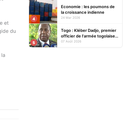
Economie : les poumons de
la croissance indienne
24 Mar 2026
4
e et
Togo : Kléber Dadjo, premier
égide du
officier de l'armée togolaise
devenu chef de l'État, au
07 Août 2026
5
cœur d'un ouvrage
 la