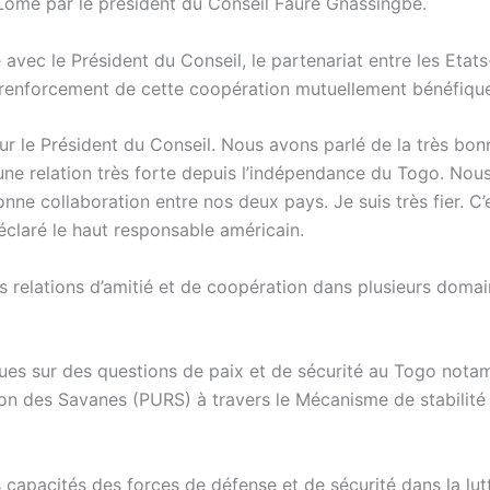
Lomé par le président du Conseil Faure Gnassingbé.
 avec le Président du Conseil, le partenariat entre les Etat
 renforcement de cette coopération mutuellement bénéfiqu
ur le Président du Conseil. Nous avons parlé de la très bon
t une relation très forte depuis l’indépendance du Togo. Nou
nne collaboration entre nos deux pays. Je suis très fier. C
déclaré le haut responsable américain.
es relations d’amitié et de coopération dans plusieurs doma
vues sur des questions de paix et de sécurité au Togo not
on des Savanes (PURS) à travers le Mécanisme de stabilité
capacités des forces de défense et de sécurité dans la lut