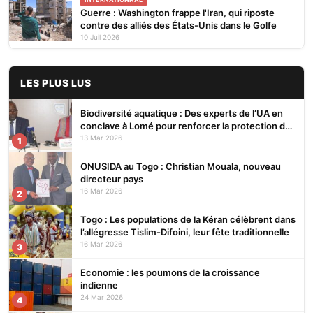
Guerre : Washington frappe l'Iran, qui riposte
contre des alliés des États-Unis dans le Golfe
10 Juil 2026
LES PLUS LUS
Biodiversité aquatique : Des experts de l’UA en
conclave à Lomé pour renforcer la protection des
écosystèmes
13 Mar 2026
1
ONUSIDA au Togo : Christian Mouala, nouveau
directeur pays
16 Mar 2026
2
Togo : Les populations de la Kéran célèbrent dans
l’allégresse Tislim-Difoini, leur fête traditionnelle
16 Mar 2026
3
Economie : les poumons de la croissance
indienne
24 Mar 2026
4