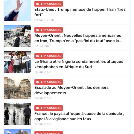
INTERNATIONNAL
Etats-Unis : Trump menace de frapper l'Iran "très
fort"
02 Août 2026
INTERNATIONNAL
Moyen-Orient : Nouvelles frappes américaines
en Iran, Trump n'en a "pas fini du tout" avec la
guerre
22 Juil 2026
INTERNATIONNAL
Le Ghana et le Nigeria condamnent les attaques
xénophobes en Afrique du Sud
18 Juil 2026
INTERNATIONNAL
Escalade au Moyen-Orient : les derniers
développements
13 Juil 2026
INTERNATIONNAL
France: le pays suffoque à cause de la canicule ,
appel à la vigilance sur les feux
12 Juil 2026
INTERNATIONNAL