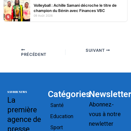
Volleyball : Achille Samani décroche le titre de
champion du Bénin avec Finances VBC
09 Août 2026
5
SUIVANT
PRÉCÉDENT
Catégories
Newslette
La
Abonnez-
Santé
première
vous à notre
Education
agence de
newletter
Sport
presse