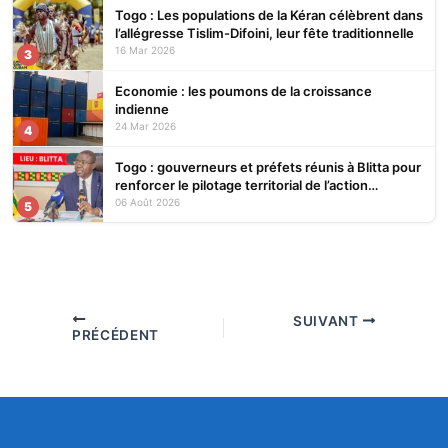
Togo : Les populations de la Kéran célèbrent dans
l’allégresse Tislim-Difoini, leur fête traditionnelle
16 Mar 2026
3
Economie : les poumons de la croissance
indienne
24 Mar 2026
4
Togo : gouverneurs et préfets réunis à Blitta pour
renforcer le pilotage territorial de l’action
publique
06 Août 2026
5
SUIVANT
PRÉCÉDENT