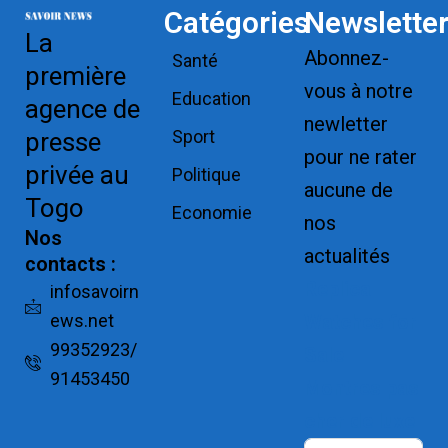
Catégories
Newslette
La
Abonnez-
Santé
première
vous à notre
Education
agence de
newletter
Sport
presse
pour ne rater
privée au
Politique
aucune de
Togo
Economie
nos
Nos
actualités
contacts :
Replica
infosavoirn
ews.net
Watches for
99352923/
Sale
91453450
Montres pas
cher de luxe