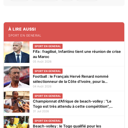
À LIRE AUSSI
SPORT EN GENERAL
SPORT EN GENERAL
Fifa : fragilisé, Infantino tient une réunion de crise
au Maroc
05 Août 2026
SPORT EN GENERAL
Football : le Français Hervé Renard nommé
sélectionneur de la Côte d'Ivoire, pour la
seconde fois
04 Août 2026
SPORT EN GENERAL
Championnat d’Afrique de beach-volley : "Le
Togo est très attendu à cette compétition",
affirme Noël Tadegnon
31 Juil 2026
SPORT EN GENERAL
Beach-volley : le Togo qualifié pour les