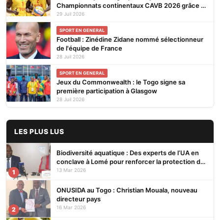
Championnats continentaux CAVB 2026 grâce à
son ranking
29 Juil 2026
SPORT EN GENERAL
Football : Zinédine Zidane nommé sélectionneur
de l'équipe de France
28 Juil 2026
SPORT EN GENERAL
Jeux du Commonwealth : le Togo signe sa
première participation à Glasgow
28 Juil 2026
LES PLUS LUS
Biodiversité aquatique : Des experts de l’UA en
conclave à Lomé pour renforcer la protection des
écosystèmes
13 Mar 2026
1
ONUSIDA au Togo : Christian Mouala, nouveau
directeur pays
16 Mar 2026
2