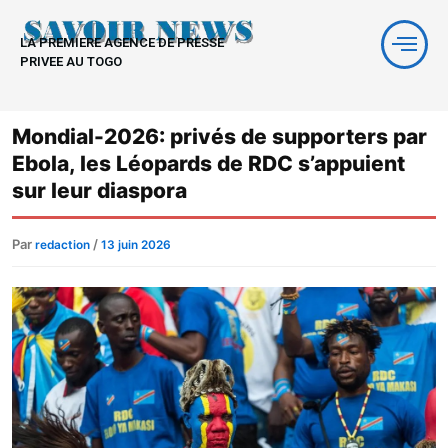
Aller
au
LA PREMIERE AGENCE DE PRESSE
contenu
PRIVEE AU TOGO
Mondial-2026: privés de supporters par
Ebola, les Léopards de RDC s’appuient
sur leur diaspora
Par
/
redaction
13 juin 2026