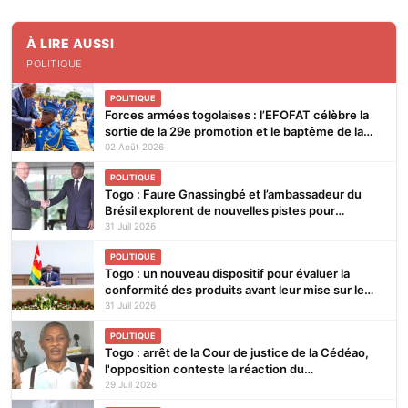
À LIRE AUSSI
POLITIQUE
POLITIQUE
Forces armées togolaises : l’EFOFAT célèbre la
sortie de la 29e promotion et le baptême de la
30e
02 Août 2026
POLITIQUE
Togo : Faure Gnassingbé et l’ambassadeur du
Brésil explorent de nouvelles pistes pour
renforcer la coopération bilatérale
31 Juil 2026
POLITIQUE
Togo : un nouveau dispositif pour évaluer la
conformité des produits avant leur mise sur le
marché
31 Juil 2026
POLITIQUE
Togo : arrêt de la Cour de justice de la Cédéao,
l'opposition conteste la réaction du
gouvernement
29 Juil 2026