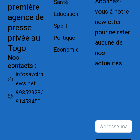
Abonnez-
Santé
première
vous à notre
Education
agence de
newletter
Sport
presse
pour ne rater
privée au
Politique
aucune de
Togo
Economie
nos
Nos
actualités
contacts :
Replica
infosavoirn
ews.net
Watches for
99352923/
Sale
91453450
Montres pas
cher de luxe