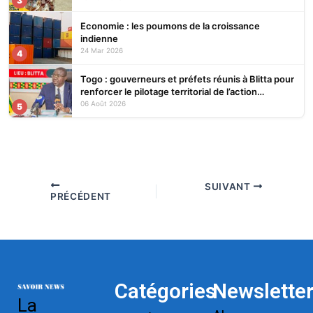
3
Economie : les poumons de la croissance
indienne
24 Mar 2026
4
Togo : gouverneurs et préfets réunis à Blitta pour
renforcer le pilotage territorial de l’action
publique
06 Août 2026
5
SUIVANT
PRÉCÉDENT
Catégories
Newslette
La