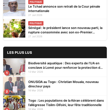
POLITIQUE
Le Tchad annonce son retrait de la Cour pénale
internationale
27 Juil 2026
POLITIQUE
Sénégal : le président lance son nouveau parti, la
rupture consommée avec son ex-Premier
ministre
27 Juil 2026
LES PLUS LUS
Biodiversité aquatique : Des experts de l’UA en
conclave à Lomé pour renforcer la protection des
écosystèmes
13 Mar 2026
1
ONUSIDA au Togo : Christian Mouala, nouveau
directeur pays
16 Mar 2026
2
Togo : Les populations de la Kéran célèbrent dans
l’allégresse Tislim-Difoini, leur fête traditionnelle
16 Mar 2026