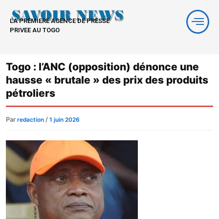
Aller
au
LA PREMIERE AGENCE DE PRESSE
contenu
PRIVEE AU TOGO
Togo : l’ANC (opposition) dénonce une
hausse « brutale » des prix des produits
pétroliers
Par
/
redaction
1 juin 2026