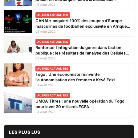
financements
06 Août 2026
AUTRES ACTUALITES
CANAL+ acquiert 100% des coupes d’Europe
masculines de football en exclusivité en Afrique
subsaharienne pour 4 saisons jusqu’en 2031
05 Août 2026
AUTRES ACTUALITES
Renforcer l’intégration du genre dans l’action
publique : les résultats de l’analyse des Cellules
Focales Genre restitués à Lomé
05 Août 2026
AUTRES ACTUALITES
Togo : Une économiste réinvente
l'autonomisation des femmes à Kévé Edzi
04 Août 2026
AUTRES ACTUALITES
UMOA-Titres : une nouvelle opération du Togo
pour lever 20 milliards FCFA
04 Août 2026
LES PLUS LUS