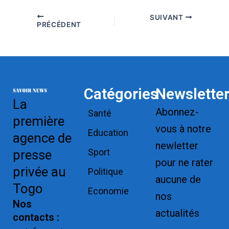
SUIVANT
PRÉCÉDENT
Catégories
Newslette
La
Abonnez-
Santé
première
vous à notre
Education
agence de
newletter
Sport
presse
pour ne rater
privée au
Politique
aucune de
Togo
Economie
nos
Nos
actualités
contacts :