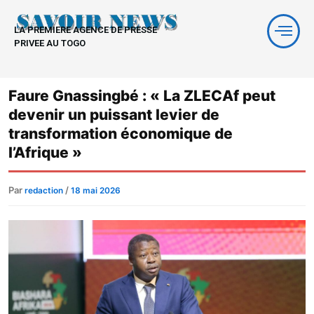
Aller
au
LA PREMIERE AGENCE DE PRESSE
contenu
PRIVEE AU TOGO
Faure Gnassingbé : « La ZLECAf peut
devenir un puissant levier de
transformation économique de
l’Afrique »
Par
/
redaction
18 mai 2026