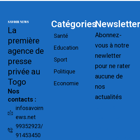
Catégories
Newslette
La
Abonnez-
Santé
première
vous à notre
Education
agence de
newletter
Sport
presse
pour ne rater
privée au
Politique
aucune de
Togo
Economie
nos
Nos
actualités
contacts :
Replica
infosavoirn
ews.net
Watches for
99352923/
Sale
91453450
Montres pas