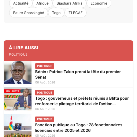
Actualité
Afrique
Biashara Afrika
Economie
Faure Gnassingbé
Togo
ZLECAF
À LIRE AUSSI
POLITIQUE
POLITIQUE
Bénin : Patrice Talon prend la tête du premier
Sénat
06 Août 2026
POLITIQUE
Togo : gouverneurs et préfets réunis à Blitta pour
renforcer le pilotage territorial de l’action
publique
06 Août 2026
POLITIQUE
Fonction publique au Togo : 78 fonctionnaires
licenciés entre 2025 et 2026
05 Août 2026