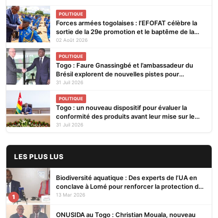
POLITIQUE
Forces armées togolaises : l’EFOFAT célèbre la
sortie de la 29e promotion et le baptême de la
30e
02 Août 2026
POLITIQUE
Togo : Faure Gnassingbé et l’ambassadeur du
Brésil explorent de nouvelles pistes pour
renforcer la coopération bilatérale
31 Juil 2026
POLITIQUE
Togo : un nouveau dispositif pour évaluer la
conformité des produits avant leur mise sur le
marché
31 Juil 2026
LES PLUS LUS
Biodiversité aquatique : Des experts de l’UA en
conclave à Lomé pour renforcer la protection des
écosystèmes
13 Mar 2026
1
ONUSIDA au Togo : Christian Mouala, nouveau