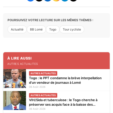
POURSUIVEZ VOTRE LECTURE SUR LES MÊMES THÈMES :
Actualité
BB Lomé
Togo
Tour cycliste
À LIRE AUSSI
AUTRES ACTUALITES
AUTRES ACTUALITES
Togo : le PPT condamne la brève interpellation
d'un vendeur de journaux à Lomé
06 Août 2026
AUTRES ACTUALITES
VIH/Sida et tuberculose : le Togo cherche à
préserver ses acquis face à la baisse des
financements
06 Août 2026