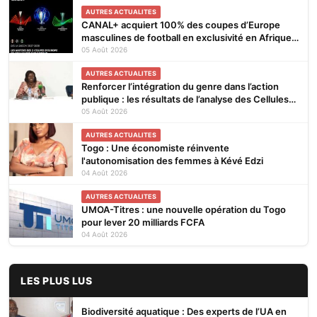
AUTRES ACTUALITES
CANAL+ acquiert 100% des coupes d’Europe
masculines de football en exclusivité en Afrique
subsaharienne pour 4 saisons jusqu’en 2031
05 Août 2026
AUTRES ACTUALITES
Renforcer l’intégration du genre dans l’action
publique : les résultats de l’analyse des Cellules
Focales Genre restitués à Lomé
05 Août 2026
AUTRES ACTUALITES
Togo : Une économiste réinvente
l'autonomisation des femmes à Kévé Edzi
04 Août 2026
AUTRES ACTUALITES
UMOA-Titres : une nouvelle opération du Togo
pour lever 20 milliards FCFA
04 Août 2026
LES PLUS LUS
Biodiversité aquatique : Des experts de l’UA en