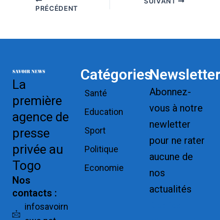
SUIVANT
PRÉCÉDENT
Catégories
Newslette
La
Abonnez-
Santé
première
vous à notre
Education
agence de
newletter
Sport
presse
pour ne rater
privée au
Politique
aucune de
Togo
Economie
nos
Nos
actualités
contacts :
Replica
infosavoirn