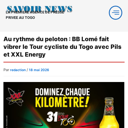
Aller
au
LA PREMIERE AGENCE DE PRESSE
contenu
PRIVEE AU TOGO
Au rythme du peloton : BB Lomé fait
vibrer le Tour cycliste du Togo avec Pils
et XXL Energy
Par
/
redaction
18 mai 2026