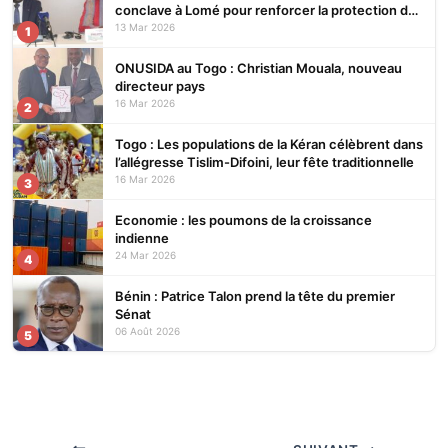
conclave à Lomé pour renforcer la protection des
écosystèmes
13 Mar 2026
1
ONUSIDA au Togo : Christian Mouala, nouveau
directeur pays
16 Mar 2026
2
Togo : Les populations de la Kéran célèbrent dans
l’allégresse Tislim-Difoini, leur fête traditionnelle
16 Mar 2026
3
Economie : les poumons de la croissance
indienne
24 Mar 2026
4
Bénin : Patrice Talon prend la tête du premier
Sénat
06 Août 2026
5