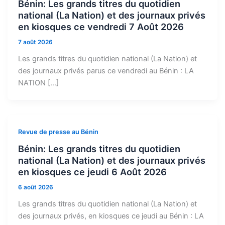
Bénin: Les grands titres du quotidien
national (La Nation) et des journaux privés
en kiosques ce vendredi 7 Août 2026
7 août 2026
Les grands titres du quotidien national (La Nation) et
des journaux privés parus ce vendredi au Bénin : LA
NATION […]
Revue de presse au Bénin
Bénin: Les grands titres du quotidien
national (La Nation) et des journaux privés
en kiosques ce jeudi 6 Août 2026
6 août 2026
Les grands titres du quotidien national (La Nation) et
des journaux privés, en kiosques ce jeudi au Bénin : LA