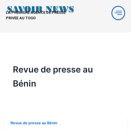
Aller
au
LA PREMIERE AGENCE DE PRESSE
contenu
PRIVEE AU TOGO
Revue de presse au
Bénin
Revue de presse au Bénin