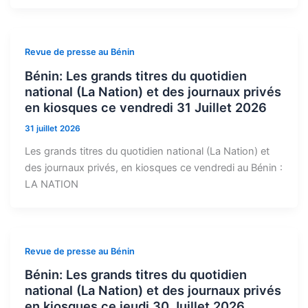
Revue de presse au Bénin
Bénin: Les grands titres du quotidien
national (La Nation) et des journaux privés
en kiosques ce vendredi 31 Juillet 2026
31 juillet 2026
Les grands titres du quotidien national (La Nation) et
des journaux privés, en kiosques ce vendredi au Bénin :
LA NATION
Revue de presse au Bénin
Bénin: Les grands titres du quotidien
national (La Nation) et des journaux privés
en kiosques ce jeudi 30 Juillet 2026