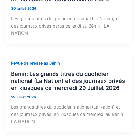
30 juillet 2026
Les grands titres du quotidien national (La Nation) et
des journaux privés parus ce jeudi au Bénin : LA
NATION
Revue de presse au Bénin
Bénin: Les grands titres du quotidien
national (La Nation) et des journaux privés
en kiosques ce mercredi 29 Juillet 2026
29 juillet 2026
Les grands titres du quotidien national (La Nation) et
des journaux privés, en kiosques ce mercredi au Bénin :
LA NATION