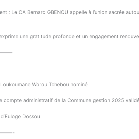
ent : Le CA Bernard GBENOU appelle à l’union sacrée autou
 exprime une gratitude profonde et un engagement renouve
———
ois Loukoumane Worou Tchebou nominé
 Le compte administratif de la Commune gestion 2025 valid
i d’Euloge Dossou
———-