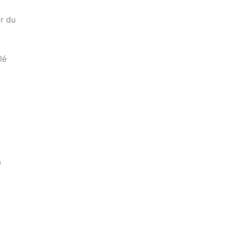
r du
lé
é