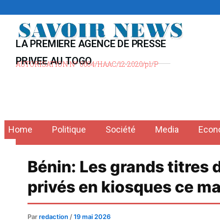
Aller
au
contenu
LA PREMIERE AGENCE DE PRESSE
PRIVEE AU TOGO
AUTORISATION N° 0004/HAAC/12-2020/pl/P
Home
Politique
Société
Media
Econ
Bénin: Les grands titres 
privés en kiosques ce ma
Par
redaction
/
19 mai 2026