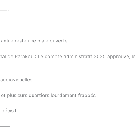
——-
fantile reste une plaie ouverte
al de Parakou : Le compte administratif 2025 approuvé, le
audiovisuelles
u et plusieurs quartiers lourdement frappés
 décisif
——–