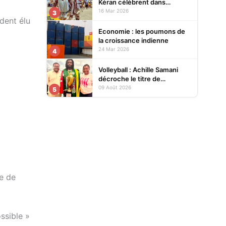
Kéran célèbrent dans
l’allégresse Tislim-Difoini,
16 Mar 2026
3
dent élu
leur fête traditionnelle
Economie : les poumons de
la croissance indienne
24 Mar 2026
4
Volleyball : Achille Samani
décroche le titre de
champion du Bénin avec
09 Août 2026
5
Finances VBC
e de
ssible »