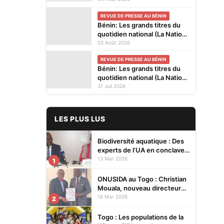
kiosques ce mardi 4 Août
REVUE DE PRESSE AU BÉNIN
2026
Bénin: Les grands titres du
quotidien national (La Nation)
et des journaux privés en
03 Août 2026
kiosques ce lundi 3 Août
REVUE DE PRESSE AU BÉNIN
2026
Bénin: Les grands titres du
quotidien national (La Nation)
et des journaux privés en
31 Juil 2026
kiosques ce vendredi 31
Juillet 2026
LES PLUS LUS
Biodiversité aquatique : Des
experts de l’UA en conclave à
Lomé pour renforcer la
13 Mar 2026
1
protection des écosystèmes
ONUSIDA au Togo : Christian
Mouala, nouveau directeur
pays
16 Mar 2026
2
Togo : Les populations de la