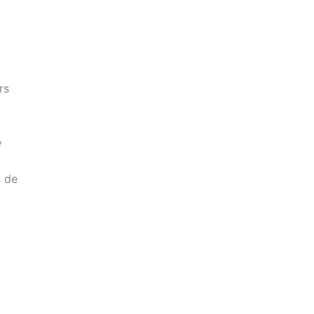
rs
e
s de