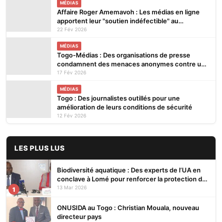
MÉDIAS
Affaire Roger Amemavoh : Les médias en ligne
apportent leur "soutien indéfectible" au
journaliste
22 Fév 2026
MÉDIAS
Togo-Médias : Des organisations de presse
condamnent des menaces anonymes contre un
journaliste après un reportage
17 Fév 2026
MÉDIAS
Togo : Des journalistes outillés pour une
amélioration de leurs conditions de sécurité
12 Fév 2026
LES PLUS LUS
Biodiversité aquatique : Des experts de l’UA en
conclave à Lomé pour renforcer la protection des
écosystèmes
13 Mar 2026
1
ONUSIDA au Togo : Christian Mouala, nouveau
directeur pays