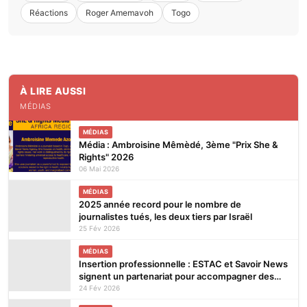
Réactions
Roger Amemavoh
Togo
À LIRE AUSSI
MÉDIAS
MÉDIAS
Média : Ambroisine Mêmèdé, 3ème "Prix She &
Rights" 2026
06 Mai 2026
MÉDIAS
2025 année record pour le nombre de
journalistes tués, les deux tiers par Israël
25 Fév 2026
MÉDIAS
Insertion professionnelle : ESTAC et Savoir News
signent un partenariat pour accompagner des
étudiants en fin de formation
24 Fév 2026