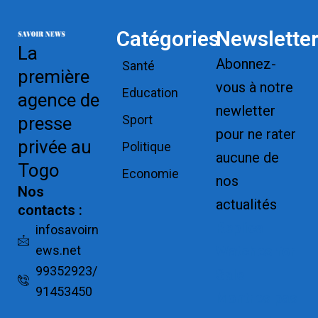
Catégories
Newslette
La
Abonnez-
Santé
première
vous à notre
Education
agence de
newletter
Sport
presse
pour ne rater
privée au
Politique
aucune de
Togo
Economie
nos
Nos
actualités
contacts :
Replica
infosavoirn
ews.net
Watches for
99352923/
Sale
91453450
Montres pas