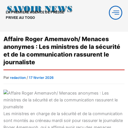
Aller
au
LA PREMIERE AGENCE DE PRESSE
contenu
PRIVEE AU TOGO
Affaire Roger Amemavoh/ Menaces
anonymes : Les ministres de la sécurité
et de la communication rassurent le
journaliste
Par
/
redaction
17 février 2026
Les ministres en charge de la sécurité et de la communication
sont montés au créneau mardi soir pour rassurer le journaliste
Roger Amemavoh, qui a affirmé avoir reçu des menaces