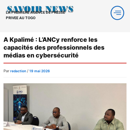
Aller
au
LA PREMIERE AGENCE DE PRESSE
contenu
PRIVEE AU TOGO
A Kpalimé : L’ANCy renforce les
capacités des professionnels des
médias en cybersécurité
Par
/
redaction
19 mai 2026