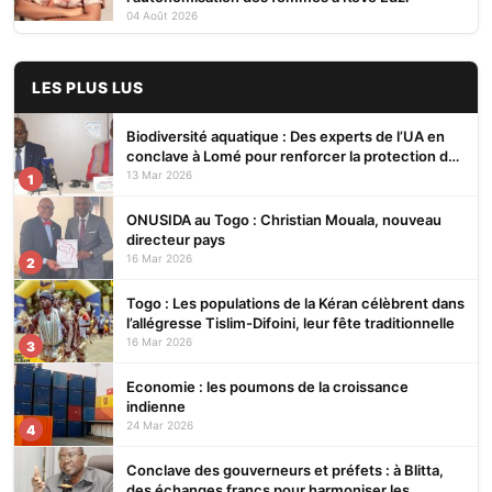
04 Août 2026
LES PLUS LUS
Biodiversité aquatique : Des experts de l’UA en
conclave à Lomé pour renforcer la protection des
écosystèmes
13 Mar 2026
1
ONUSIDA au Togo : Christian Mouala, nouveau
directeur pays
16 Mar 2026
2
Togo : Les populations de la Kéran célèbrent dans
l’allégresse Tislim-Difoini, leur fête traditionnelle
16 Mar 2026
3
Economie : les poumons de la croissance
indienne
24 Mar 2026
4
Conclave des gouverneurs et préfets : à Blitta,
des échanges francs pour harmoniser les