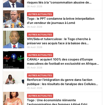
risques liés à la "consommation abusive de
boissons énergisantes et de substances
06 Août 2026
nocives"
AUTRES ACTUALITES
Togo : le PPT condamne la brève interpellation
d'un vendeur de journaux à Lomé
06 Août 2026
AUTRES ACTUALITES
VIH/Sida et tuberculose : le Togo cherche à
préserver ses acquis face à la baisse des
financements
06 Août 2026
AUTRES ACTUALITES
CANAL+ acquiert 100% des coupes d’Europe
masculines de football en exclusivité en Afrique
subsaharienne pour 4 saisons jusqu’en 2031
05 Août 2026
AUTRES ACTUALITES
Renforcer l’intégration du genre dans l’action
publique : les résultats de l’analyse des Cellules
Focales Genre restitués à Lomé
05 Août 2026
AUTRES ACTUALITES
Togo : Une économiste réinvente
l'autonomisation des femmes à Kévé Edzi