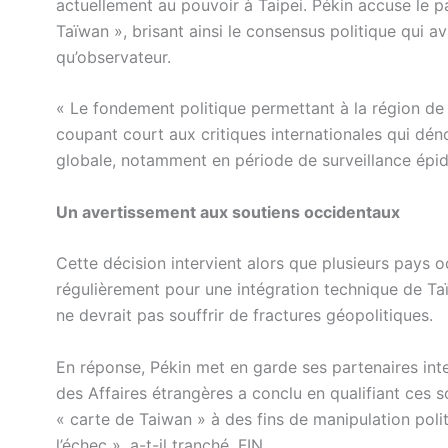
actuellement au pouvoir à Taipei. Pékin accuse le pa
Taïwan », brisant ainsi le consensus politique qui ava
qu’observateur.
« Le fondement politique permettant à la région de 
coupant court aux critiques internationales qui dén
globale, notamment en période de surveillance épi
Un avertissement aux soutiens occidentaux
Cette décision intervient alors que plusieurs pays o
régulièrement pour une intégration technique de Ta
ne devrait pas souffrir de fractures géopolitiques.
En réponse, Pékin met en garde ses partenaires int
des Affaires étrangères a conclu en qualifiant ces 
« carte de Taiwan » à des fins de manipulation poli
l’échec », a-t-il tranché. FIN.