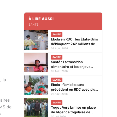
À LIRE AUSSI
SANTÉ
SANTÉ
Ebola en RDC : les États-Unis
débloquent 242 millions de
dollars supplémentaires
05 Août 2026
SANTÉ
Santé : La transition
alimentaire et les enjeux
nutritionnels au cœur d’un
01 Août 2026
colloque du 14 au 15 août
 la
SANTÉ
2026 à Lomé
Ebola : flambée sans
précédent en RDC avec plus
de 3.500 cas
01 Août 2026
aires
SANTÉ
AMS de
Togo : Vers la mise en place
de l’Agence togolaise de
s
régulation pharmaceutique
30 Juil 2026