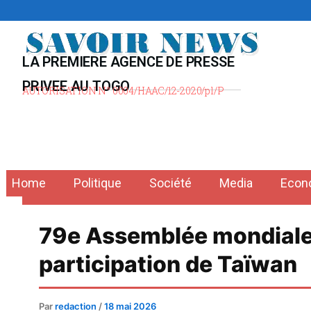
Aller
au
contenu
LA PREMIERE AGENCE DE PRESSE
PRIVEE AU TOGO
AUTORISATION N° 0004/HAAC/12-2020/pl/P
Home
Politique
Société
Media
Econ
79e Assemblée mondiale d
participation de Taïwan
Par
redaction
/
18 mai 2026