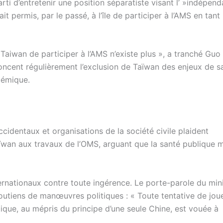
rti d’entretenir une position séparatiste visant l’ »indépen
it permis, par le passé, à l’île de participer à l’AMS en tant
Taiwan de participer à l’AMS n’existe plus », a tranché Guo
oncent régulièrement l’exclusion de Taïwan des enjeux de s
démique.
ccidentaux et organisations de la société civile plaident
ïwan aux travaux de l’OMS, arguant que la santé publique 
ernationaux contre toute ingérence. Le porte-parole du min
soutiens de manœuvres politiques : « Toute tentative de joue
tique, au mépris du principe d’une seule Chine, est vouée à