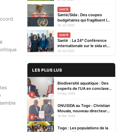
SANTÉ
Santé/Sida : Des coupes
accord
budgétaires qui fragilisent la
prévention et menacent les
30 Juil 2026
acquis (ONUSIDA)
SANTÉ
Santé : La 24ᵉ Conférence
té
internationale sur le sida et
olitique
les IST en Afrique se tiendra
29 Juil 2026
en 2027 à Cotonou
LES PLUS LUS
Biodiversité aquatique : Des
xtes
experts de l’UA en conclave à
Lomé pour renforcer la
13 Mar 2026
e
1
protection des écosystèmes
nsemble
ONUSIDA au Togo : Christian
Mouala, nouveau directeur
pays
16 Mar 2026
2
Togo : Les populations de la