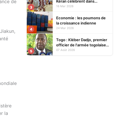
dance de
Kéran célèbrent dans
l’allégresse Tislim-Difoini,
16 Mar 2026
3
leur fête traditionnelle
Economie : les poumons de
la croissance indienne
24 Mar 2026
4
 Jiakun,
anté
Togo : Kléber Dadjo, premier
officier de l'armée togolaise
devenu chef de l'État, au
07 Août 2026
5
cœur d'un ouvrage
mondiale
istère
r la