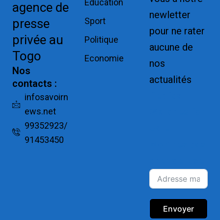
Education
agence de
newletter
Sport
presse
pour ne rater
privée au
Politique
aucune de
Togo
Economie
nos
Nos
actualités
contacts :
Replica
infosavoirn
ews.net
Watches for
99352923/
Sale
91453450
Montres pas
cher de luxe
Envoyer