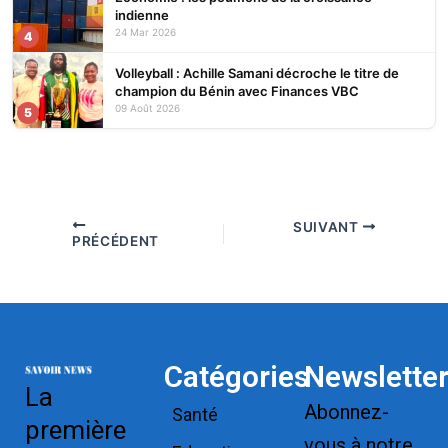
indienne
24 Mar 2026
4
Volleyball : Achille Samani décroche le titre de
champion du Bénin avec Finances VBC
09 Août 2026
5
SUIVANT
PRÉCÉDENT
Catégories
Newslette
La
Abonnez-
Santé
première
vous à notre