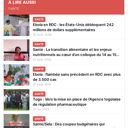
À LIRE AUSSI
SANTÉ
SANTÉ
Ebola en RDC : les États-Unis débloquent 242
millions de dollars supplémentaires
05 Août 2026
SANTÉ
Santé : La transition alimentaire et les enjeux
nutritionnels au cœur d’un colloque du 14 au 15
août 2026 à Lomé
01 Août 2026
SANTÉ
Ebola : flambée sans précédent en RDC avec plus
de 3.500 cas
01 Août 2026
SANTÉ
Togo : Vers la mise en place de l’Agence togolaise
de régulation pharmaceutique
30 Juil 2026
SANTÉ
Santé/Sida : Des coupes budgétaires qui