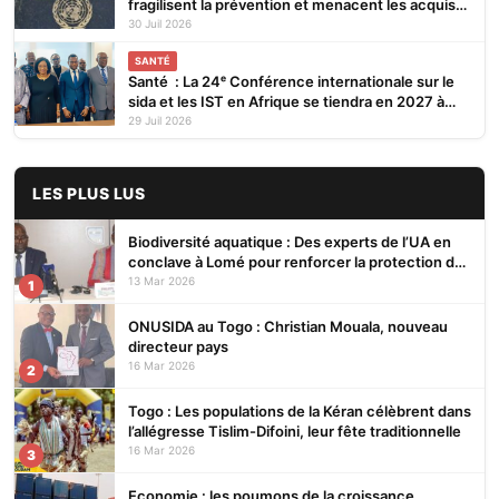
fragilisent la prévention et menacent les acquis
(ONUSIDA)
30 Juil 2026
SANTÉ
Santé : La 24ᵉ Conférence internationale sur le
sida et les IST en Afrique se tiendra en 2027 à
Cotonou
29 Juil 2026
LES PLUS LUS
Biodiversité aquatique : Des experts de l’UA en
conclave à Lomé pour renforcer la protection des
écosystèmes
13 Mar 2026
1
ONUSIDA au Togo : Christian Mouala, nouveau
directeur pays
16 Mar 2026
2
Togo : Les populations de la Kéran célèbrent dans
l’allégresse Tislim-Difoini, leur fête traditionnelle
16 Mar 2026
3
Economie : les poumons de la croissance