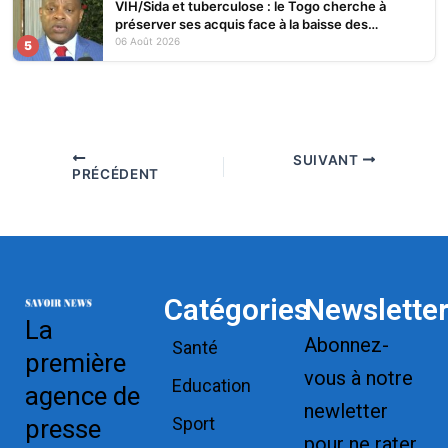
VIH/Sida et tuberculose : le Togo cherche à
préserver ses acquis face à la baisse des
financements
06 Août 2026
5
SUIVANT
PRÉCÉDENT
Catégories
Newslette
La
Abonnez-
Santé
première
vous à notre
Education
agence de
newletter
Sport
presse
pour ne rater