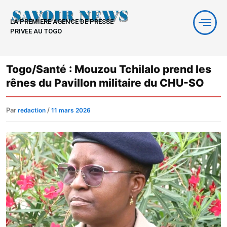
Aller
au
LA PREMIERE AGENCE DE PRESSE
contenu
PRIVEE AU TOGO
Togo/Santé : Mouzou Tchilalo prend les
rênes du Pavillon militaire du CHU-SO
Par
/
redaction
11 mars 2026