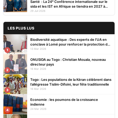
Santé : La 24ᵉ Conférence internationale sur le
sida et les IST en Afrique se tiendra en 2027 à
Cotonou
29 Juil 2026
LES PLUS LUS
Biodiversité aquatique : Des experts de l’UA en
conclave à Lomé pour renforcer la protection des
écosystèmes
13 Mar 2026
1
ONUSIDA au Togo : Christian Mouala, nouveau
directeur pays
16 Mar 2026
2
Togo : Les populations de la Kéran célèbrent dans
l’allégresse Tislim-Difoini, leur fête traditionnelle
16 Mar 2026
3
Economie : les poumons de la croissance
indienne
24 Mar 2026
4