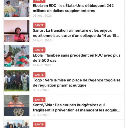
SANTÉ
Ebola en RDC : les États-Unis débloquent 242
millions de dollars supplémentaires
05 Août 2026
SANTÉ
Santé : La transition alimentaire et les enjeux
nutritionnels au cœur d’un colloque du 14 au 15
août 2026 à Lomé
01 Août 2026
SANTÉ
Ebola : flambée sans précédent en RDC avec plus
de 3.500 cas
01 Août 2026
SANTÉ
Togo : Vers la mise en place de l’Agence togolaise
de régulation pharmaceutique
30 Juil 2026
SANTÉ
Santé/Sida : Des coupes budgétaires qui
fragilisent la prévention et menacent les acquis
(ONUSIDA)
30 Juil 2026
SANTÉ