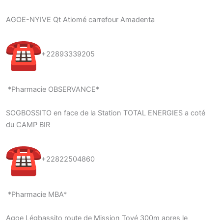
AGOE-NYIVE Qt Atiomé carrefour Amadenta
+22893339205
*Pharmacie OBSERVANCE*
SOGBOSSITO en face de la Station TOTAL ENERGIES a coté
du CAMP BIR
+22822504860
*Pharmacie MBA*
Agoe Légbassito route de Mission Tové 300m apres le