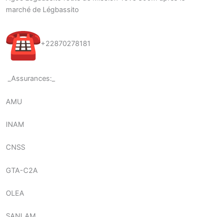
marché de Légbassito
+22870278181
_Assurances:_
AMU
INAM
CNSS
GTA-C2A
OLEA
SANLAM