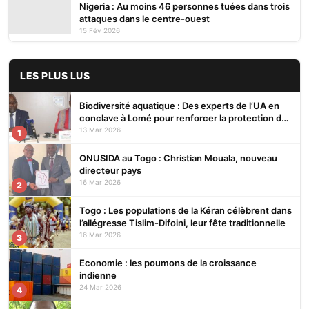
Nigeria : Au moins 46 personnes tuées dans trois
attaques dans le centre-ouest
15 Fév 2026
LES PLUS LUS
Biodiversité aquatique : Des experts de l’UA en
conclave à Lomé pour renforcer la protection des
écosystèmes
13 Mar 2026
1
ONUSIDA au Togo : Christian Mouala, nouveau
directeur pays
16 Mar 2026
2
Togo : Les populations de la Kéran célèbrent dans
l’allégresse Tislim-Difoini, leur fête traditionnelle
16 Mar 2026
3
Economie : les poumons de la croissance
indienne
24 Mar 2026
4