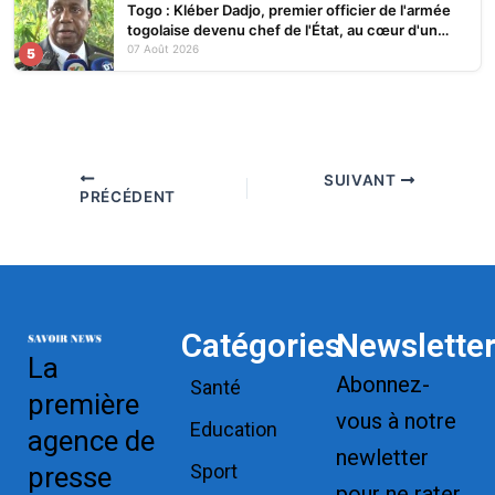
Togo : Kléber Dadjo, premier officier de l'armée
togolaise devenu chef de l'État, au cœur d'un
ouvrage
07 Août 2026
5
SUIVANT
PRÉCÉDENT
Catégories
Newslette
La
Abonnez-
Santé
première
vous à notre
Education
agence de
newletter
Sport
presse
pour ne rater