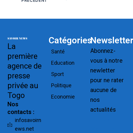
PRÉCÉDENT
Catégories
Newslette
La
Abonnez-
Santé
première
vous à notre
Education
agence de
newletter
Sport
presse
pour ne rater
privée au
Politique
aucune de
Togo
Economie
nos
Nos
actualités
contacts :
Replica
infosavoirn
ews.net
Watches for