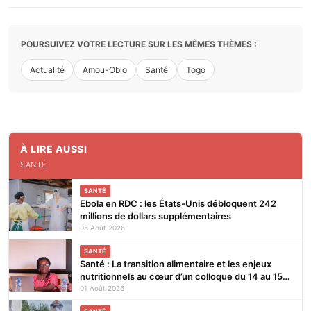
POURSUIVEZ VOTRE LECTURE SUR LES MÊMES THÈMES :
Actualité
Amou-Oblo
Santé
Togo
À LIRE AUSSI
SANTÉ
SANTÉ
Ebola en RDC : les États-Unis débloquent 242
millions de dollars supplémentaires
05 Août 2026
SANTÉ
Santé : La transition alimentaire et les enjeux
nutritionnels au cœur d’un colloque du 14 au 15
août 2026 à Lomé
01 Août 2026