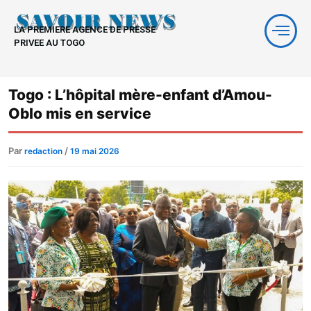
Aller
au
LA PREMIERE AGENCE DE PRESSE
contenu
PRIVEE AU TOGO
Togo : L’hôpital mère-enfant d’Amou-
Oblo mis en service
Par
/
redaction
19 mai 2026