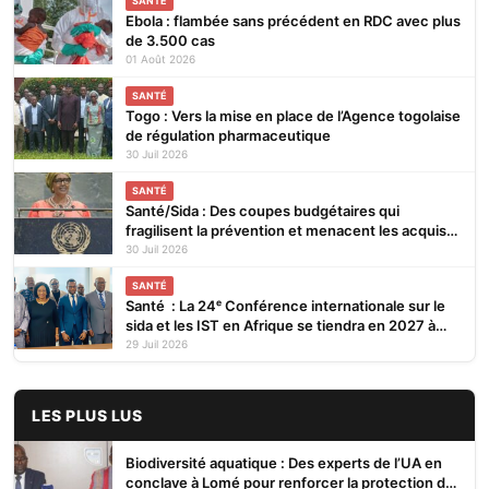
SANTÉ
Ebola : flambée sans précédent en RDC avec plus
de 3.500 cas
01 Août 2026
SANTÉ
Togo : Vers la mise en place de l’Agence togolaise
de régulation pharmaceutique
30 Juil 2026
SANTÉ
Santé/Sida : Des coupes budgétaires qui
fragilisent la prévention et menacent les acquis
(ONUSIDA)
30 Juil 2026
SANTÉ
Santé : La 24ᵉ Conférence internationale sur le
sida et les IST en Afrique se tiendra en 2027 à
Cotonou
29 Juil 2026
LES PLUS LUS
Biodiversité aquatique : Des experts de l’UA en
conclave à Lomé pour renforcer la protection des