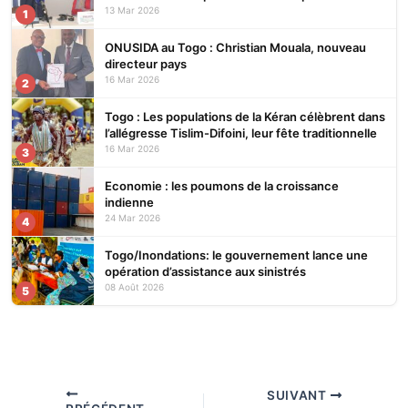
écosystèmes
13 Mar 2026
1
ONUSIDA au Togo : Christian Mouala, nouveau
directeur pays
16 Mar 2026
2
Togo : Les populations de la Kéran célèbrent dans
l’allégresse Tislim-Difoini, leur fête traditionnelle
16 Mar 2026
3
Economie : les poumons de la croissance
indienne
24 Mar 2026
4
Togo/Inondations: le gouvernement lance une
opération d’assistance aux sinistrés
08 Août 2026
5
SUIVANT