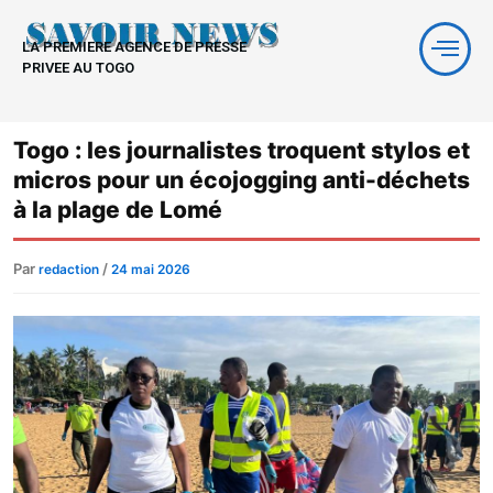
Aller
au
LA PREMIERE AGENCE DE PRESSE
contenu
PRIVEE AU TOGO
Togo : les journalistes troquent stylos et
micros pour un écojogging anti-déchets
à la plage de Lomé
Par
/
redaction
24 mai 2026