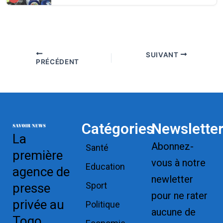
SUIVANT
PRÉCÉDENT
Catégories
Newslette
La
Abonnez-
Santé
première
vous à notre
Education
agence de
newletter
Sport
presse
pour ne rater
privée au
Politique
aucune de
Togo