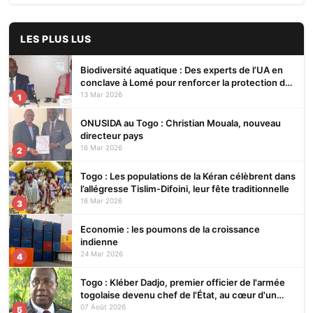
LES PLUS LUS
Biodiversité aquatique : Des experts de l’UA en
conclave à Lomé pour renforcer la protection des
écosystèmes
13 Mar 2026
1
ONUSIDA au Togo : Christian Mouala, nouveau
directeur pays
16 Mar 2026
2
Togo : Les populations de la Kéran célèbrent dans
l’allégresse Tislim-Difoini, leur fête traditionnelle
16 Mar 2026
3
Economie : les poumons de la croissance
indienne
24 Mar 2026
4
Togo : Kléber Dadjo, premier officier de l'armée
togolaise devenu chef de l'État, au cœur d'un
ouvrage
07 Août 2026
5