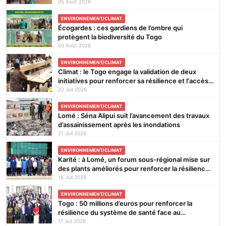
FCFA
05 Août 2026
ENVIRONNEMENT/CLIMAT
Écogardes : ces gardiens de l’ombre qui
protègent la biodiversité du Togo
03 Août 2026
ENVIRONNEMENT/CLIMAT
Climat : le Togo engage la validation de deux
initiatives pour renforcer sa résilience et l'accès
aux financements verts
22 Juil 2026
ENVIRONNEMENT/CLIMAT
Lomé : Séna Alipui suit l’avancement des travaux
d’assainissement après les inondations
21 Juil 2026
ENVIRONNEMENT/CLIMAT
Karité : à Lomé, un forum sous-régional mise sur
des plants améliorés pour renforcer la résilience
climatique
16 Juil 2026
ENVIRONNEMENT/CLIMAT
Togo : 50 millions d’euros pour renforcer la
résilience du système de santé face au
changement climatique
11 Juil 2026