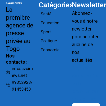
Catégories
Newslette
La
Abonnez-
Santé
première
vous à notre
Education
agence de
newletter
Sport
presse
pour ne rater
privée au
Politique
aucune de
Togo
Economie
nos
Nos
actualités
contacts :
Replica
infosavoirn
ews.net
Watches for
99352923/
Sale
91453450
Montres pas
cher de luxe