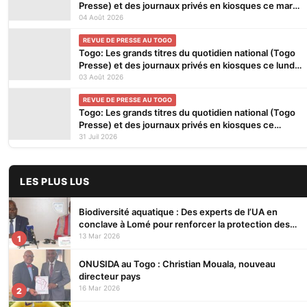
Presse) et des journaux privés en kiosques ce mardi
4 Août 2026
04 Août 2026
REVUE DE PRESSE AU TOGO
Togo: Les grands titres du quotidien national (Togo
Presse) et des journaux privés en kiosques ce lundi
3 Août 2026
03 Août 2026
REVUE DE PRESSE AU TOGO
Togo: Les grands titres du quotidien national (Togo
Presse) et des journaux privés en kiosques ce
vendredi 31 Juillet 2026
31 Juil 2026
LES PLUS LUS
Biodiversité aquatique : Des experts de l’UA en
conclave à Lomé pour renforcer la protection des
écosystèmes
13 Mar 2026
1
ONUSIDA au Togo : Christian Mouala, nouveau
directeur pays
16 Mar 2026
2