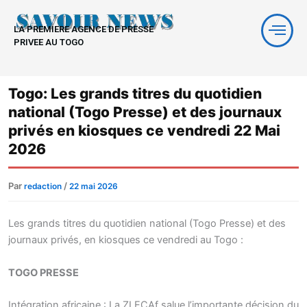
Aller
au
LA PREMIERE AGENCE DE PRESSE
contenu
PRIVEE AU TOGO
Togo: Les grands titres du quotidien
national (Togo Presse) et des journaux
privés en kiosques ce vendredi 22 Mai
2026
Par
/
redaction
22 mai 2026
Les grands titres du quotidien national (Togo Presse) et des
journaux privés, en kiosques ce vendredi au Togo :
TOGO PRESSE
Intégration africaine : La ZLECAf salue l’importante décision du