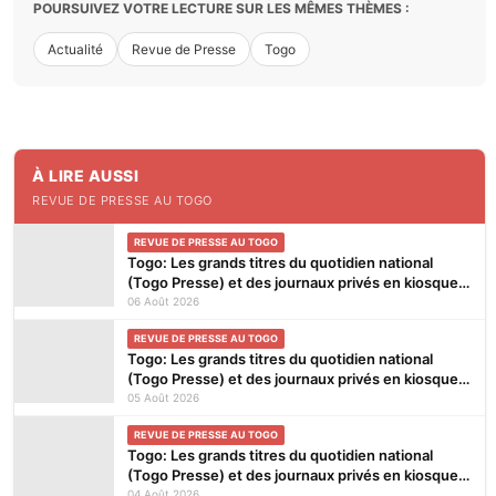
POURSUIVEZ VOTRE LECTURE SUR LES MÊMES THÈMES :
Actualité
Revue de Presse
Togo
À LIRE AUSSI
REVUE DE PRESSE AU TOGO
REVUE DE PRESSE AU TOGO
Togo: Les grands titres du quotidien national
(Togo Presse) et des journaux privés en kiosques
ce jeudi 6 Août 2026
06 Août 2026
REVUE DE PRESSE AU TOGO
Togo: Les grands titres du quotidien national
(Togo Presse) et des journaux privés en kiosques
ce mercredi 5 Août 2026
05 Août 2026
REVUE DE PRESSE AU TOGO
Togo: Les grands titres du quotidien national
(Togo Presse) et des journaux privés en kiosques
ce mardi 4 Août 2026
04 Août 2026