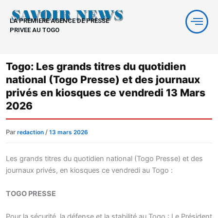
Aller
au
LA PREMIERE AGENCE DE PRESSE
contenu
PRIVEE AU TOGO
Togo: Les grands titres du quotidien
national (Togo Presse) et des journaux
privés en kiosques ce vendredi 13 Mars
2026
Par
/
redaction
13 mars 2026
Les grands titres du quotidien national (Togo Presse) et des
journaux privés, en kiosques ce vendredi au Togo :
TOGO PRESSE
Pour la sécurité, la défense et la stabilité au Togo : Le Président