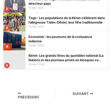
directeur pays
16 Mar 2026
2
Togo : Les populations de la Kéran célèbrent dans
l’allégresse Tislim-Difoini, leur fête traditionnelle
16 Mar 2026
3
Economie : les poumons de la croissance
indienne
24 Mar 2026
4
Bénin: Les grands titres du quotidien national (La
Nation) et des journaux privés en kiosques ce
jeudi 6 Août 2026
06 Août 2026
5
SUIVANT
PRÉCÉDENT