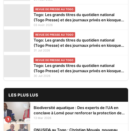
REVUE DE PRESSE AU TOGO
Togo: Les grands titres du quotidien national
(Togo Presse) et des journaux privés en kiosques
ce lundi 3 Août 2026
03 Août 2026
REVUE DE PRESSE AU TOGO
Togo: Les grands titres du quotidien national
(Togo Presse) et des journaux privés en kiosques
ce vendredi 31 Juillet 2026
31 Juil 2026
REVUE DE PRESSE AU TOGO
Togo: Les grands titres du quotidien national
(Togo Presse) et des journaux privés en kiosques
ce jeudi 30 Juillet 2026
30 Juil 2026
LES PLUS LUS
Biodiversité aquatique : Des experts de l’UA en
conclave à Lomé pour renforcer la protection des
écosystèmes
13 Mar 2026
1
ONUSIDA au Togo : Christian Mouala, nouveau