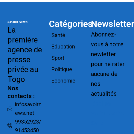
Catégories
Newslette
La
Abonnez-
Santé
première
vous à notre
Education
agence de
newletter
Sport
presse
pour ne rater
privée au
Politique
aucune de
Togo
Economie
nos
Nos
actualités
contacts :
Replica
infosavoirn
ews.net
Watches for
99352923/
Sale
91453450
Montres pas