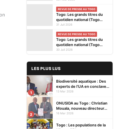
privés en kiosques ce lundi 3
REVUE DE PRESSE AU TOGO
Août 2026
ion
Togo: Les grands titres du
quotidien national (Togo
Presse) et des journaux
31 Juil 2026
privés en kiosques ce
REVUE DE PRESSE AU TOGO
vendredi 31 Juillet 2026
Togo: Les grands titres du
quotidien national (Togo
Presse) et des journaux
30 Juil 2026
privés en kiosques ce jeudi
30 Juillet 2026
LES PLUS LUS
Biodiversité aquatique : Des
experts de l’UA en conclave à
Lomé pour renforcer la
13 Mar 2026
1
protection des écosystèmes
ONUSIDA au Togo : Christian
Mouala, nouveau directeur
pays
16 Mar 2026
2
Togo : Les populations de la