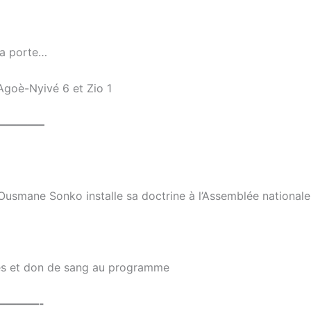
la porte…
 Agoè-Nyivé 6 et Zio 1
————–
 Ousmane Sonko installe sa doctrine à l’Assemblée nationale
tes et don de sang au programme
————-