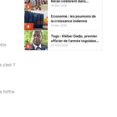
Kéran célèbrent dans
l’allégresse Tislim-Difoini,
16 Mar 2026
3
leur fête traditionnelle
Economie : les poumons de
la croissance indienne
24 Mar 2026
4
Togo : Kléber Dadjo, premier
officier de l'armée togolaise
ette
devenu chef de l'État, au
07 Août 2026
5
cœur d'un ouvrage
 c’est ?
 l’offre