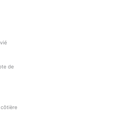
vié
pte de
 côtière