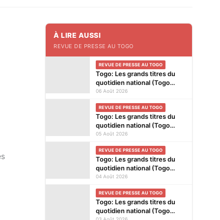
À LIRE AUSSI
REVUE DE PRESSE AU TOGO
REVUE DE PRESSE AU TOGO
Togo: Les grands titres du
quotidien national (Togo
Presse) et des journaux
06 Août 2026
privés en kiosques ce jeudi 6
REVUE DE PRESSE AU TOGO
Août 2026
Togo: Les grands titres du
quotidien national (Togo
Presse) et des journaux
05 Août 2026
privés en kiosques ce
REVUE DE PRESSE AU TOGO
mercredi 5 Août 2026
es
Togo: Les grands titres du
quotidien national (Togo
Presse) et des journaux
04 Août 2026
privés en kiosques ce mardi
REVUE DE PRESSE AU TOGO
4 Août 2026
Togo: Les grands titres du
quotidien national (Togo
Presse) et des journaux
03 Août 2026