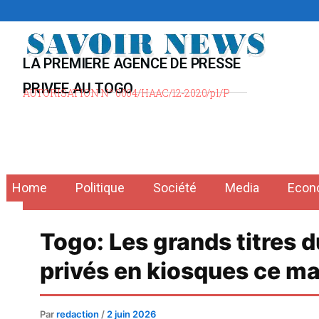
Aller
au
contenu
LA PREMIERE AGENCE DE PRESSE
PRIVEE AU TOGO
AUTORISATION N° 0004/HAAC/12-2020/pl/P
Home
Politique
Société
Media
Econ
Togo: Les grands titres 
privés en kiosques ce ma
Par
redaction
/
2 juin 2026