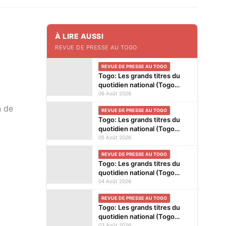
À LIRE AUSSI
REVUE DE PRESSE AU TOGO
REVUE DE PRESSE AU TOGO
Togo: Les grands titres du
quotidien national (Togo
Presse) et des journaux
06 Août 2026
privés en kiosques ce jeudi 6
n de
REVUE DE PRESSE AU TOGO
Août 2026
Togo: Les grands titres du
quotidien national (Togo
Presse) et des journaux
05 Août 2026
privés en kiosques ce
REVUE DE PRESSE AU TOGO
mercredi 5 Août 2026
Togo: Les grands titres du
quotidien national (Togo
Presse) et des journaux
04 Août 2026
privés en kiosques ce mardi
REVUE DE PRESSE AU TOGO
4 Août 2026
Togo: Les grands titres du
quotidien national (Togo
Presse) et des journaux
03 Août 2026