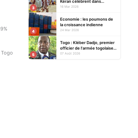
Kéran célèbrent dans
l’allégresse Tislim-Difoini,
16 Mar 2026
3
leur fête traditionnelle
Economie : les poumons de
la croissance indienne
,9%
24 Mar 2026
4
Togo : Kléber Dadjo, premier
officier de l'armée togolaise
e Togo
devenu chef de l'État, au
07 Août 2026
5
cœur d'un ouvrage