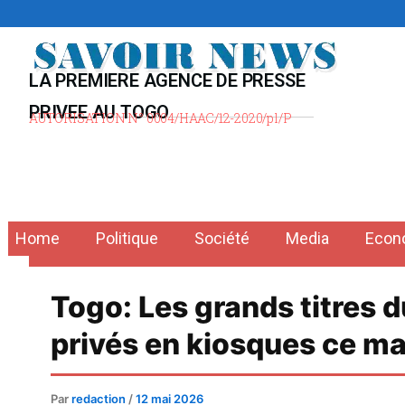
Aller
au
contenu
LA PREMIERE AGENCE DE PRESSE
PRIVEE AU TOGO
AUTORISATION N° 0004/HAAC/12-2020/pl/P
Home
Politique
Société
Media
Econ
Togo: Les grands titres 
privés en kiosques ce ma
Par
redaction
/
12 mai 2026