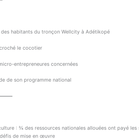
es habitants du tronçon Wellcity à Adétikopé
croché le cocotier
icro-entrepreneures concernées
tude de son programme national
———
culture : ¾ des ressources nationales allouées ont payé les 
 défis de mise en œuvre