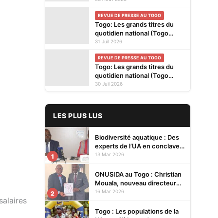
privés en kiosques ce lundi 3
REVUE DE PRESSE AU TOGO
Août 2026
Togo: Les grands titres du
quotidien national (Togo
Presse) et des journaux
31 Juil 2026
privés en kiosques ce
REVUE DE PRESSE AU TOGO
vendredi 31 Juillet 2026
Togo: Les grands titres du
quotidien national (Togo
Presse) et des journaux
30 Juil 2026
privés en kiosques ce jeudi
30 Juillet 2026
LES PLUS LUS
Biodiversité aquatique : Des
experts de l’UA en conclave à
Lomé pour renforcer la
13 Mar 2026
1
protection des écosystèmes
ONUSIDA au Togo : Christian
Mouala, nouveau directeur
pays
16 Mar 2026
2
salaires
Togo : Les populations de la