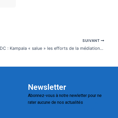
SUIVANT
Est de la RDC : Kampala « salue » les efforts de la médiation togolaise
Newsletter
Abonnez-vous à notre newletter pour ne
rater aucune de nos actualités
Replica
Watches for Sale
Montres pas cher de
luxe