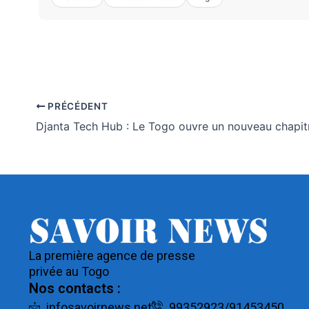
PRÉCÉDENT
La première agence de presse
privée au Togo
Nos contacts :
infosavoirnews.net
99352923/91453450