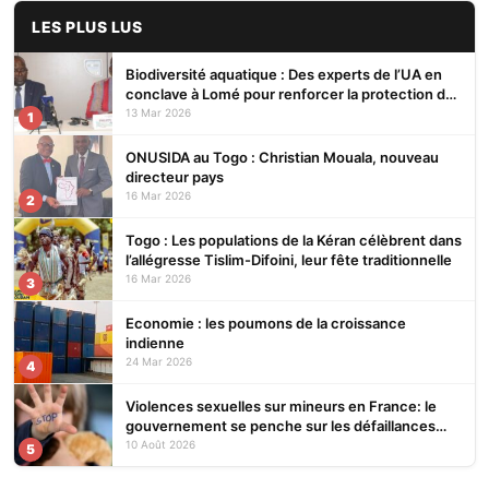
LES PLUS LUS
Biodiversité aquatique : Des experts de l’UA en
conclave à Lomé pour renforcer la protection des
écosystèmes
13 Mar 2026
1
ONUSIDA au Togo : Christian Mouala, nouveau
directeur pays
16 Mar 2026
2
Togo : Les populations de la Kéran célèbrent dans
l’allégresse Tislim-Difoini, leur fête traditionnelle
16 Mar 2026
3
Economie : les poumons de la croissance
indienne
24 Mar 2026
4
Violences sexuelles sur mineurs en France: le
gouvernement se penche sur les défaillances
des enquêtes
10 Août 2026
5