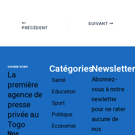
SUIVANT
PRÉCÉDENT
Catégories
Newslette
La
Abonnez-
Santé
première
vous à notre
Education
agence de
newletter
Sport
presse
pour ne rater
privée au
Politique
aucune de
Togo
Economie
nos
Nos