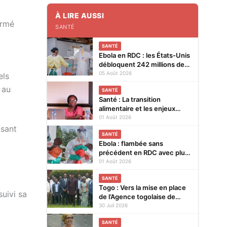
À LIRE AUSSI
irmé
SANTÉ
SANTÉ
Ebola en RDC : les États-Unis
débloquent 242 millions de
dollars supplémentaires
05 Août 2026
els
 au
SANTÉ
Santé : La transition
alimentaire et les enjeux
nutritionnels au cœur d’un
01 Août 2026
colloque du 14 au 15 août
isant
SANTÉ
2026 à Lomé
Ebola : flambée sans
précédent en RDC avec plus
de 3.500 cas
01 Août 2026
SANTÉ
Togo : Vers la mise en place
uivi sa
de l’Agence togolaise de
régulation pharmaceutique
30 Juil 2026
SANTÉ