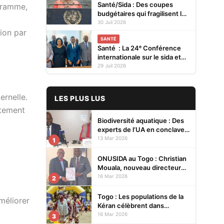
Santé/Sida : Des coupes
ogramme,
budgétaires qui fragilisent la
prévention et menacent les
30 Juil 2026
ion par
acquis (ONUSIDA)
SANTÉ
Santé : La 24ᵉ Conférence
internationale sur le sida et
les IST en Afrique se tiendra
29 Juil 2026
en 2027 à Cotonou
ernelle.
LES PLUS LUS
rtement
Biodiversité aquatique : Des
experts de l’UA en conclave à
Lomé pour renforcer la
13 Mar 2026
1
protection des écosystèmes
ONUSIDA au Togo : Christian
Mouala, nouveau directeur
pays
16 Mar 2026
2
Togo : Les populations de la
méliorer
Kéran célèbrent dans
l’allégresse Tislim-Difoini,
16 Mar 2026
3
leur fête traditionnelle