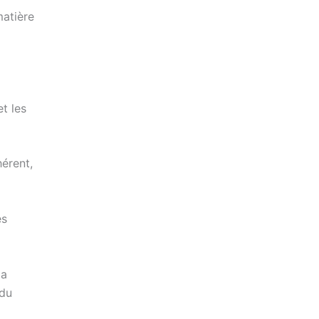
matière
t les
hérent,
es
la
 du