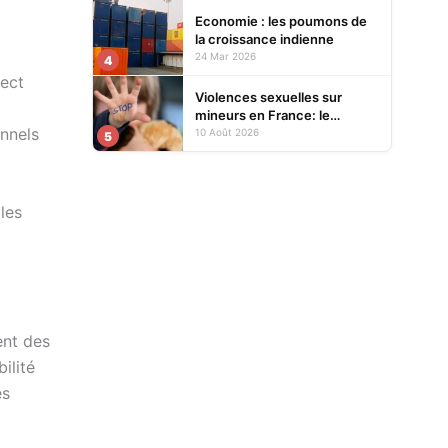
Economie : les poumons de
la croissance indienne
24 Mar 2026
4
rect
Violences sexuelles sur
mineurs en France: le
onnels
gouvernement se penche
10 Août 2026
5
sur les défaillances des
enquêtes
les
ent des
ilité
es