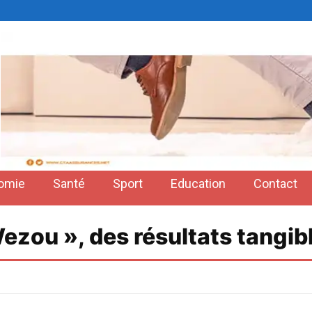
omie
Santé
Sport
Education
Contact
zou », des résultats tangib