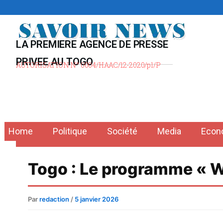
Aller
au
contenu
LA PREMIERE AGENCE DE PRESSE
PRIVEE AU TOGO
AUTORISATION N° 0004/HAAC/12-2020/pl/P
Home
Politique
Société
Media
Econ
Togo : Le programme « We
Par
redaction
/
5 janvier 2026