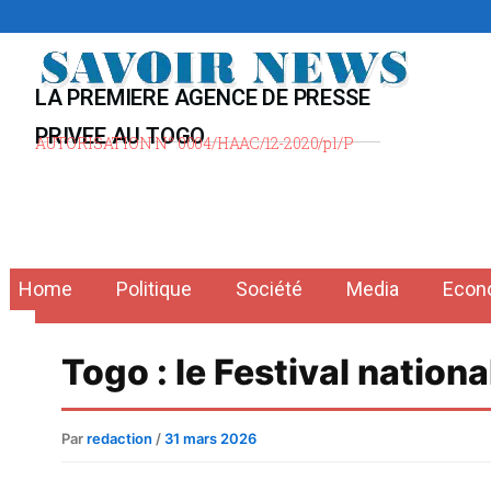
Aller
au
contenu
LA PREMIERE AGENCE DE PRESSE
PRIVEE AU TOGO
AUTORISATION N° 0004/HAAC/12-2020/pl/P
Home
Politique
Société
Media
Econ
Togo : le Festival nation
Par
redaction
/
31 mars 2026