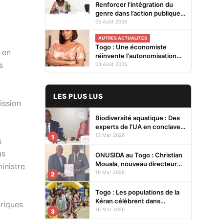
Renforcer l’intégration du
genre dans l’action publique :
les résultats de l’analyse des
05 Août 2026
Cellules Focales Genre
AUTRES ACTUALITES
restitués à Lomé
Togo : Une économiste
 en
réinvente l'autonomisation
s
des femmes à Kévé Edzi
04 Août 2026
LES PLUS LUS
ission
Biodiversité aquatique : Des
experts de l’UA en conclave à
Lomé pour renforcer la
13 Mar 2026
1
s
protection des écosystèmes
us
ONUSIDA au Togo : Christian
Mouala, nouveau directeur
inistre
pays
16 Mar 2026
2
Togo : Les populations de la
Kéran célèbrent dans
riques
l’allégresse Tislim-Difoini,
16 Mar 2026
3
leur fête traditionnelle