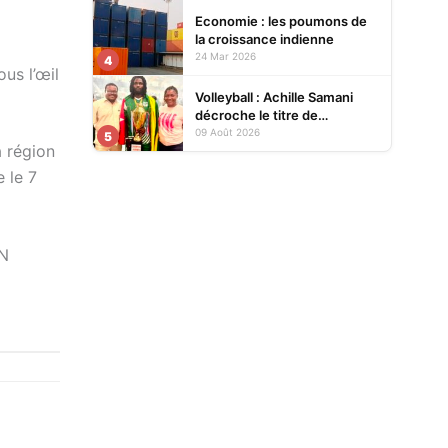
Economie : les poumons de
la croissance indienne
24 Mar 2026
4
us l’œil
Volleyball : Achille Samani
décroche le titre de
champion du Bénin avec
09 Août 2026
5
a région
Finances VBC
e le 7
IN