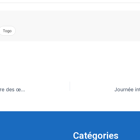
Togo
Togo: Une création togolaise fait résonner la mémoire des œuvres spoliées pendant la période coloniale
Catégories