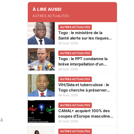
À LIRE AUSSI
AUTRES ACTUALITES
AUTRES ACTUALITES
Togo : le ministère de la
Santé alerte sur les risques
liés à la "consommation
06 Août 2026
abusive de boissons
AUTRES ACTUALITES
énergisantes et de
Togo : le PPT condamne la
substances nocives"
brève interpellation d'un
vendeur de journaux à Lomé
06 Août 2026
AUTRES ACTUALITES
VIH/Sida et tuberculose : le
Togo cherche à préserver
ses acquis face à la baisse
06 Août 2026
des financements
AUTRES ACTUALITES
CANAL+ acquiert 100% des
coupes d’Europe masculines
 à
de football en exclusivité en
05 Août 2026
Afrique subsaharienne pour
AUTRES ACTUALITES
4 saisons jusqu’en 2031