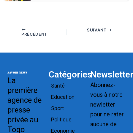
SUIVANT
PRÉCÉDENT
Catégories
Newslette
La
Abonnez-
Santé
première
vous à notre
Education
agence de
newletter
Sport
presse
pour ne rater
privée au
Politique
aucune de
Togo
Economie