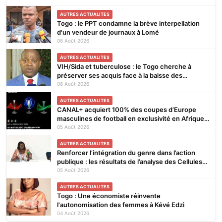
nocives"
AUTRES ACTUALITES
Togo : le PPT condamne la brève interpellation
d'un vendeur de journaux à Lomé
06 Août 2026
AUTRES ACTUALITES
VIH/Sida et tuberculose : le Togo cherche à
préserver ses acquis face à la baisse des
financements
06 Août 2026
AUTRES ACTUALITES
CANAL+ acquiert 100% des coupes d’Europe
masculines de football en exclusivité en Afrique
subsaharienne pour 4 saisons jusqu’en 2031
05 Août 2026
AUTRES ACTUALITES
Renforcer l’intégration du genre dans l’action
publique : les résultats de l’analyse des Cellules
Focales Genre restitués à Lomé
05 Août 2026
AUTRES ACTUALITES
Togo : Une économiste réinvente
l'autonomisation des femmes à Kévé Edzi
04 Août 2026