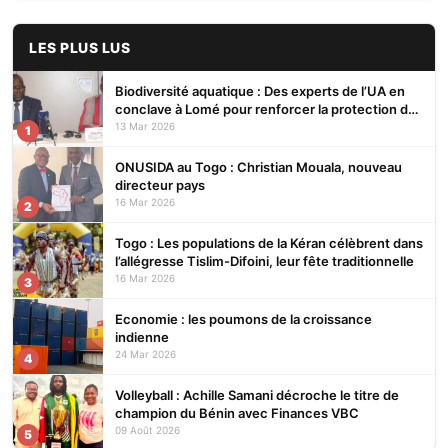
LES PLUS LUS
Biodiversité aquatique : Des experts de l’UA en
conclave à Lomé pour renforcer la protection des
écosystèmes
13 Mar 2026
1
ONUSIDA au Togo : Christian Mouala, nouveau
directeur pays
16 Mar 2026
2
Togo : Les populations de la Kéran célèbrent dans
l’allégresse Tislim-Difoini, leur fête traditionnelle
16 Mar 2026
3
Economie : les poumons de la croissance
indienne
24 Mar 2026
4
Volleyball : Achille Samani décroche le titre de
champion du Bénin avec Finances VBC
09 Août 2026
5