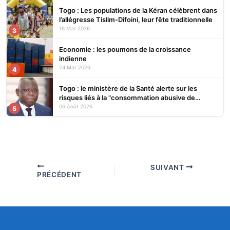
Togo : Les populations de la Kéran célèbrent dans
l’allégresse Tislim-Difoini, leur fête traditionnelle
16 Mar 2026
3
Economie : les poumons de la croissance
indienne
24 Mar 2026
4
Togo : le ministère de la Santé alerte sur les
risques liés à la "consommation abusive de
boissons énergisantes et de substances
06 Août 2026
5
nocives"
SUIVANT
PRÉCÉDENT