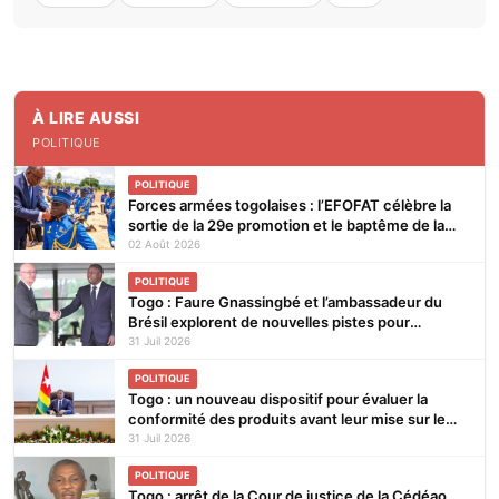
À LIRE AUSSI
POLITIQUE
POLITIQUE
Forces armées togolaises : l’EFOFAT célèbre la
sortie de la 29e promotion et le baptême de la
30e
02 Août 2026
POLITIQUE
Togo : Faure Gnassingbé et l’ambassadeur du
Brésil explorent de nouvelles pistes pour
renforcer la coopération bilatérale
31 Juil 2026
POLITIQUE
Togo : un nouveau dispositif pour évaluer la
conformité des produits avant leur mise sur le
marché
31 Juil 2026
POLITIQUE
Togo : arrêt de la Cour de justice de la Cédéao,