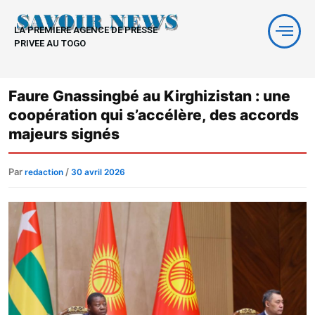
Aller
au
LA PREMIERE AGENCE DE PRESSE
contenu
PRIVEE AU TOGO
Faure Gnassingbé au Kirghizistan : une
coopération qui s’accélère, des accords
majeurs signés
Par
/
redaction
30 avril 2026