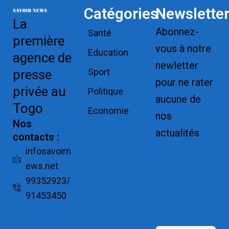
Catégories
Newslette
La
Abonnez-
Santé
première
vous à notre
Education
agence de
newletter
Sport
presse
pour ne rater
privée au
Politique
aucune de
Togo
Economie
nos
Nos
actualités
contacts :
Replica
infosavoirn
ews.net
Watches for
99352923/
Sale
91453450
Montres pas
cher de luxe