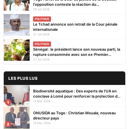
l'opposition conteste la réaction du
gouvernement
29 Juil 2026
POLITIQUE
Le Tchad annonce son retrait de la Cour pénale
internationale
27 Juil 2026
POLITIQUE
Sénégal : le président lance son nouveau parti, la
rupture consommée avec son ex-Premier
ministre
27 Juil 2026
LES PLUS LUS
Biodiversité aquatique : Des experts de l’UA en
conclave à Lomé pour renforcer la protection des
écosystèmes
13 Mar 2026
1
ONUSIDA au Togo : Christian Mouala, nouveau
directeur pays
16 Mar 2026
2