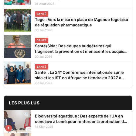
01 Août 2026
SANTÉ
Togo : Vers la mise en place de l’Agence togolaise
de régulation pharmaceutique
30 Juil 2026
SANTÉ
Santé/Sida : Des coupes budgétaires qui
fragilisent la prévention et menacent les acquis
(ONUSIDA)
30 Juil 2026
SANTÉ
Santé : La 24ᵉ Conférence internationale sur le
sida et les IST en Afrique se tiendra en 2027 à
Cotonou
29 Juil 2026
LES PLUS LUS
Biodiversité aquatique : Des experts de l’UA en
conclave à Lomé pour renforcer la protection des
écosystèmes
13 Mar 2026
1