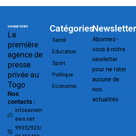
Catégories
Newslette
La
Abonnez-
Santé
première
vous à notre
Education
agence de
newletter
Sport
presse
pour ne rater
privée au
Politique
aucune de
Togo
Economie
nos
Nos
actualités
contacts :
Replica
infosavoirn
ews.net
Watches for
99352923/
Sale