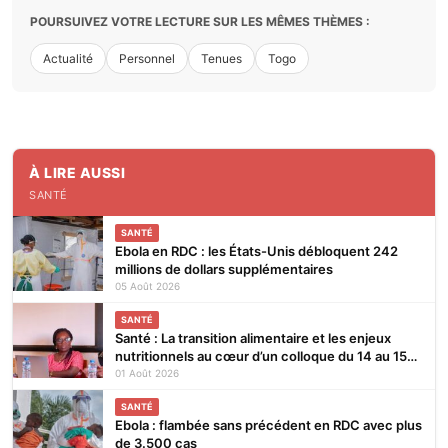
POURSUIVEZ VOTRE LECTURE SUR LES MÊMES THÈMES :
Actualité
Personnel
Tenues
Togo
À LIRE AUSSI
SANTÉ
SANTÉ
Ebola en RDC : les États-Unis débloquent 242
millions de dollars supplémentaires
05 Août 2026
SANTÉ
Santé : La transition alimentaire et les enjeux
nutritionnels au cœur d’un colloque du 14 au 15
août 2026 à Lomé
01 Août 2026
SANTÉ
Ebola : flambée sans précédent en RDC avec plus
de 3.500 cas