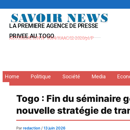
Aller
au
contenu
LA PREMIERE AGENCE DE PRESSE
PRIVEE AU TOGO
AUTORISATION N° 0004/HAAC/12-2020/pl/P
Home
Politique
Société
Media
Econ
Togo : Fin du séminaire 
nouvelle stratégie de tr
Par
redaction
/
13 juin 2026