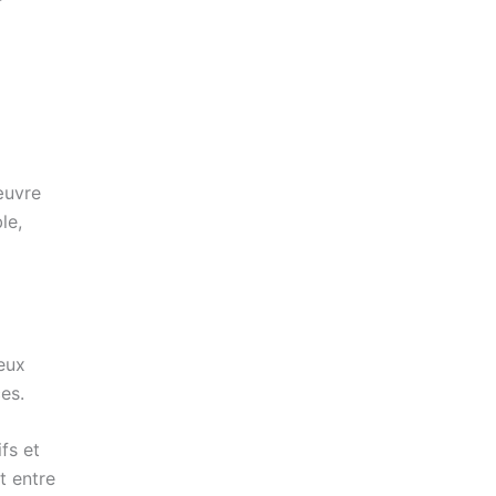
œuvre
le,
eux
es.
fs et
t entre