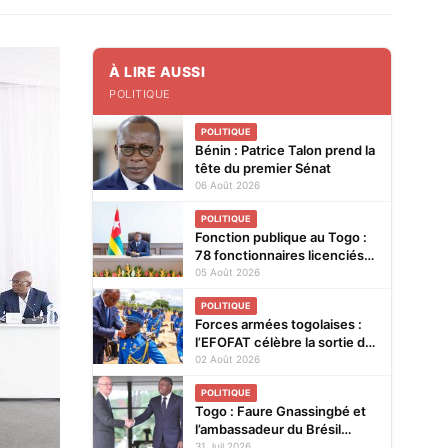
À LIRE AUSSI
POLITIQUE
POLITIQUE
Bénin : Patrice Talon prend la
tête du premier Sénat
06 Août 2026
POLITIQUE
Fonction publique au Togo :
78 fonctionnaires licenciés
entre 2025 et 2026
05 Août 2026
POLITIQUE
Forces armées togolaises :
l’EFOFAT célèbre la sortie de
la 29e promotion et le
02 Août 2026
baptême de la 30e
POLITIQUE
Togo : Faure Gnassingbé et
l’ambassadeur du Brésil
explorent de nouvelles pistes
31 Juil 2026