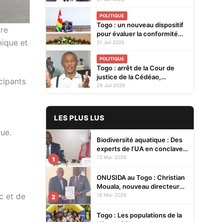
pour renforcer la coopération
POLITIQUE
bilatérale
Togo : un nouveau dispositif
ure
pour évaluer la conformité
mique et
des produits avant leur mise
31 Juil 2026
sur le marché
POLITIQUE
Togo : arrêt de la Cour de
justice de la Cédéao,
cipants
l'opposition conteste la
29 Juil 2026
réaction du gouvernement
LES PLUS LUS
que.
Biodiversité aquatique : Des
experts de l’UA en conclave à
Lomé pour renforcer la
13 Mar 2026
1
protection des écosystèmes
ONUSIDA au Togo : Christian
Mouala, nouveau directeur
pays
c et de
16 Mar 2026
2
Togo : Les populations de la