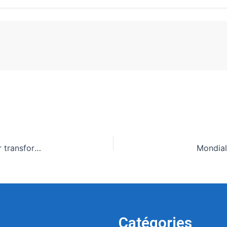
Agriculture et inclusion : ‘FO Hub-GIZ’, un projet pour transformer les systèmes agricoles en Afrique de l’Ouest lancé à Abuja
Mondial
Catégories