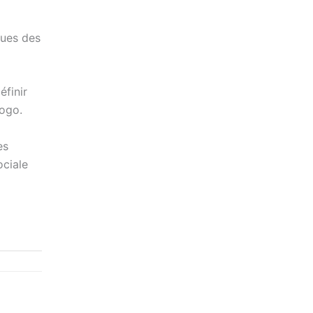
sues des
finir
Togo.
es
ociale