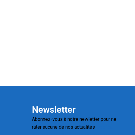
Newsletter
Abonnez-vous à notre newletter pour ne
rater aucune de nos actualités
Replica
Watches for Sale
Montres pas cher de