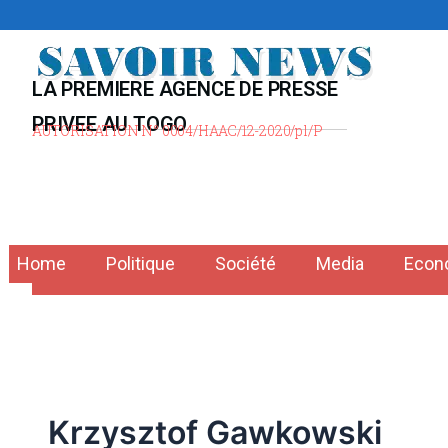
Aller
au
contenu
LA PREMIERE AGENCE DE PRESSE
PRIVEE AU TOGO
AUTORISATION N° 0004/HAAC/12-2020/pl/P
Home
Politique
Société
Media
Econ
Krzysztof Gawkowski