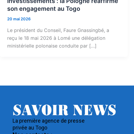
investissements : la Pologne réaffirme
son engagement au Togo
20 mai 2026
Le président du Conseil, Faure Gnassingbé, a
reçu le 18 mai 2026 à Lomé une délégation
ministérielle polonaise conduite par […]
La première agence de presse
privée au Togo