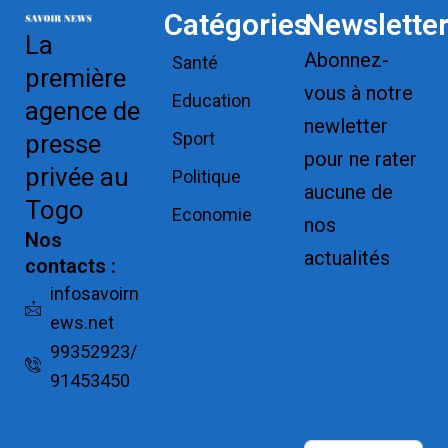
Catégories
Newslette
La
Abonnez-
Santé
première
vous à notre
Education
agence de
newletter
Sport
presse
pour ne rater
privée au
Politique
aucune de
Togo
Economie
nos
Nos
actualités
contacts :
Replica
infosavoirn
ews.net
Watches for
99352923/
Sale
91453450
Montres pas
cher de luxe