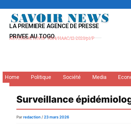
Aller
au
contenu
LA PREMIERE AGENCE DE PRESSE
PRIVEE AU TOGO
AUTORISATION N° 0004/HAAC/12-2020/pl/P
Home
Politique
Société
Media
Econ
Surveillance épidémiolog
Par
redaction
/
23 mars 2026