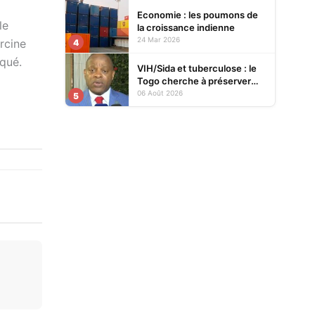
Economie : les poumons de
le
la croissance indienne
24 Mar 2026
orcine
4
iqué.
VIH/Sida et tuberculose : le
Togo cherche à préserver
ses acquis face à la baisse
06 Août 2026
5
des financements