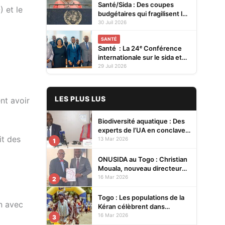
Santé/Sida : Des coupes
 et le
budgétaires qui fragilisent la
prévention et menacent les
30 Juil 2026
acquis (ONUSIDA)
SANTÉ
Santé : La 24ᵉ Conférence
internationale sur le sida et
les IST en Afrique se tiendra
29 Juil 2026
en 2027 à Cotonou
LES PLUS LUS
nt avoir
Biodiversité aquatique : Des
experts de l’UA en conclave à
it des
Lomé pour renforcer la
13 Mar 2026
1
protection des écosystèmes
ONUSIDA au Togo : Christian
Mouala, nouveau directeur
pays
16 Mar 2026
2
Togo : Les populations de la
en avec
Kéran célèbrent dans
l’allégresse Tislim-Difoini,
16 Mar 2026
3
leur fête traditionnelle