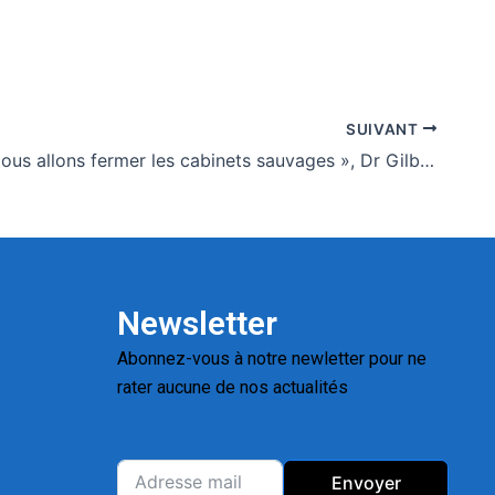
SUIVANT
Santé : « Nous allons fermer les cabinets sauvages », Dr Gilbert Tsolenyanu
Newsletter
Abonnez-vous à notre newletter pour ne
rater aucune de nos actualités
Replica
Watches for Sale
Montres pas cher de
luxe
Envoyer