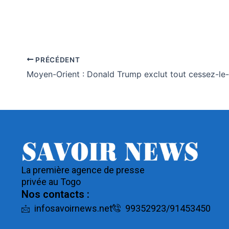
PRÉCÉDENT
La première agence de presse
privée au Togo
Nos contacts :
infosavoirnews.net
99352923/91453450