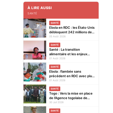
À LIRE AUSSI
SANTÉ
SANTÉ
Ebola en RDC : les États-Unis
débloquent 242 millions de
dollars supplémentaires
05 Août 2026
SANTÉ
Santé : La transition
alimentaire et les enjeux
nutritionnels au cœur d’un
01 Août 2026
colloque du 14 au 15 août
SANTÉ
2026 à Lomé
Ebola : flambée sans
précédent en RDC avec plus
de 3.500 cas
01 Août 2026
SANTÉ
Togo : Vers la mise en place
de l’Agence togolaise de
régulation pharmaceutique
30 Juil 2026
SANTÉ