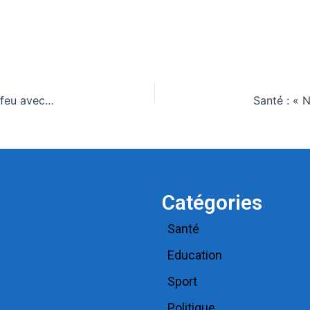
Moyen-Orient : Donald Trump exclut tout cessez-le-feu avec l’Iran et s’en prend à l’Otan
Catégories
Santé
Education
Sport
Politique