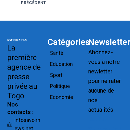
PRÉCÉDENT
Catégories
Newslette
La
Abonnez-
Santé
première
vous à notre
Education
agence de
newletter
Sport
presse
pour ne rater
privée au
Politique
aucune de
Togo
Economie
nos
Nos
actualités
contacts :
Replica
infosavoirn
ews.net
Watches for