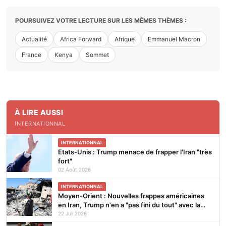
POURSUIVEZ VOTRE LECTURE SUR LES MÊMES THÈMES :
Actualité
Africa Forward
Afrique
Emmanuel Macron
France
Kenya
Sommet
À LIRE AUSSI
INTERNATIONNAL
INTERNATIONNAL
Etats-Unis : Trump menace de frapper l'Iran "très
fort"
02 Août 2026
INTERNATIONNAL
Moyen-Orient : Nouvelles frappes américaines
en Iran, Trump n'en a "pas fini du tout" avec la
guerre
22 Juil 2026