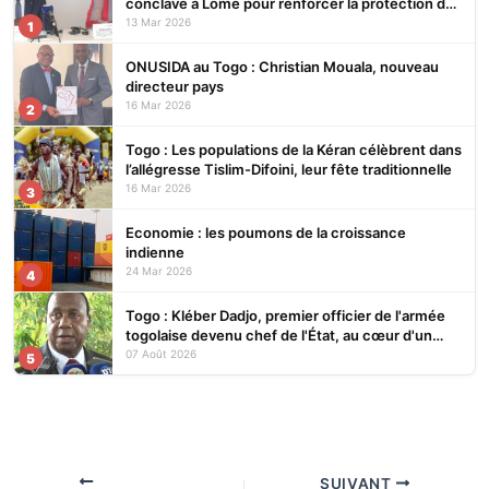
conclave à Lomé pour renforcer la protection des
écosystèmes
13 Mar 2026
1
ONUSIDA au Togo : Christian Mouala, nouveau
directeur pays
16 Mar 2026
2
Togo : Les populations de la Kéran célèbrent dans
l’allégresse Tislim-Difoini, leur fête traditionnelle
16 Mar 2026
3
Economie : les poumons de la croissance
indienne
24 Mar 2026
4
Togo : Kléber Dadjo, premier officier de l'armée
togolaise devenu chef de l'État, au cœur d'un
ouvrage
07 Août 2026
5
SUIVANT