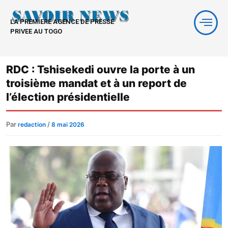
Aller
au
LA PREMIERE AGENCE DE PRESSE
contenu
PRIVEE AU TOGO
RDC : Tshisekedi ouvre la porte à un
troisième mandat et à un report de
l’élection présidentielle
Par
/
redaction
8 mai 2026