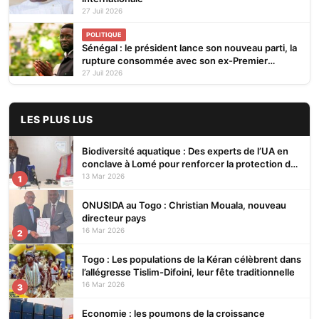
27 Juil 2026
POLITIQUE
Sénégal : le président lance son nouveau parti, la
rupture consommée avec son ex-Premier
ministre
27 Juil 2026
LES PLUS LUS
Biodiversité aquatique : Des experts de l’UA en
conclave à Lomé pour renforcer la protection des
écosystèmes
13 Mar 2026
1
ONUSIDA au Togo : Christian Mouala, nouveau
directeur pays
16 Mar 2026
2
Togo : Les populations de la Kéran célèbrent dans
l’allégresse Tislim-Difoini, leur fête traditionnelle
16 Mar 2026
3
Economie : les poumons de la croissance