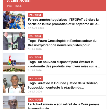
À LIRE AUSSI
POLITIQUE
POLITIQUE
Forces armées togolaises : l’EFOFAT célèbre la
sortie de la 29e promotion et le baptême de la
30e
02 Août 2026
POLITIQUE
Togo : Faure Gnassingbé et l’ambassadeur du
Brésil explorent de nouvelles pistes pour
renforcer la coopération bilatérale
31 Juil 2026
POLITIQUE
Togo : un nouveau dispositif pour évaluer la
conformité des produits avant leur mise sur le
marché
31 Juil 2026
POLITIQUE
Togo : arrêt de la Cour de justice de la Cédéao,
l'opposition conteste la réaction du
gouvernement
29 Juil 2026
POLITIQUE
Le Tchad annonce son retrait de la Cour pénale
internationale