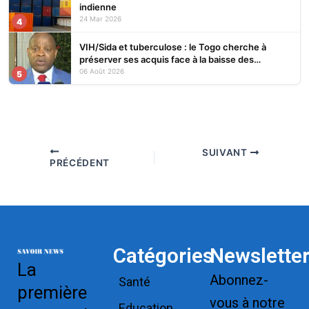
indienne
24 Mar 2026
4
VIH/Sida et tuberculose : le Togo cherche à
préserver ses acquis face à la baisse des
financements
06 Août 2026
5
SUIVANT
PRÉCÉDENT
Catégories
Newslette
La
Abonnez-
Santé
première
vous à notre
Education