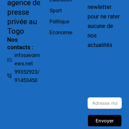
agence de
newletter
Sport
presse
pour ne rater
privée au
Politique
aucune de
Togo
Economie
nos
Nos
actualités
contacts :
Replica
infosavoirn
ews.net
Watches for
99352923/
Sale
91453450
Montres pas
cher de luxe
Envoyer