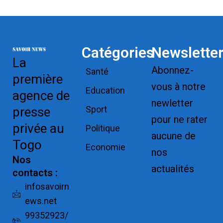
Catégories
Newslette
La
Abonnez-
Santé
première
vous à notre
Education
agence de
newletter
Sport
presse
pour ne rater
privée au
Politique
aucune de
Togo
Economie
nos
Nos
actualités
contacts :
Replica
infosavoirn
ews.net
Watches for
99352923/
Sale