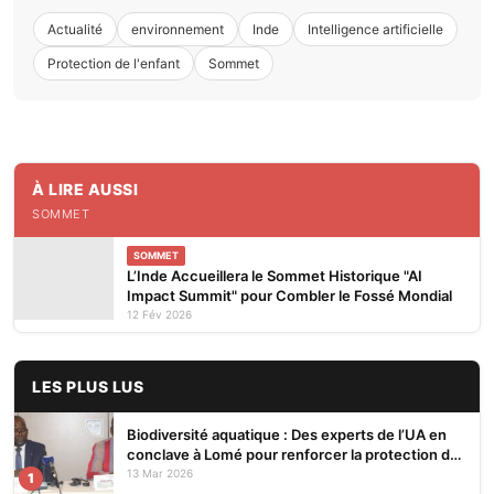
Actualité
environnement
Inde
Intelligence artificielle
Protection de l'enfant
Sommet
À LIRE AUSSI
SOMMET
SOMMET
L’Inde Accueillera le Sommet Historique "AI
Impact Summit" pour Combler le Fossé Mondial
12 Fév 2026
LES PLUS LUS
Biodiversité aquatique : Des experts de l’UA en
conclave à Lomé pour renforcer la protection des
écosystèmes
13 Mar 2026
1