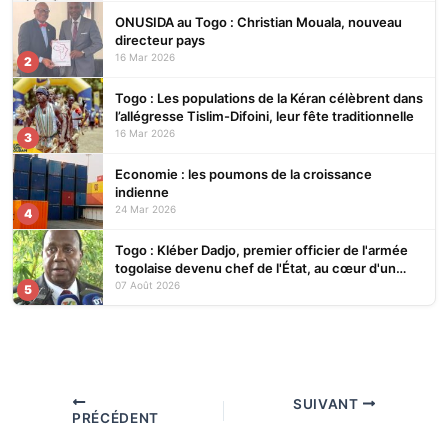
ONUSIDA au Togo : Christian Mouala, nouveau
directeur pays
16 Mar 2026
2
Togo : Les populations de la Kéran célèbrent dans
l’allégresse Tislim-Difoini, leur fête traditionnelle
16 Mar 2026
3
Economie : les poumons de la croissance
indienne
24 Mar 2026
4
Togo : Kléber Dadjo, premier officier de l'armée
togolaise devenu chef de l'État, au cœur d'un
ouvrage
07 Août 2026
5
SUIVANT
PRÉCÉDENT