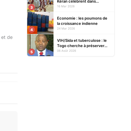
Kéran célèbrent dans
l’allégresse Tislim-Difoini,
16 Mar 2026
3
leur fête traditionnelle
Economie : les poumons de
la croissance indienne
24 Mar 2026
l
4
 et de
VIH/Sida et tuberculose : le
Togo cherche à préserver
ses acquis face à la baisse
06 Août 2026
5
des financements