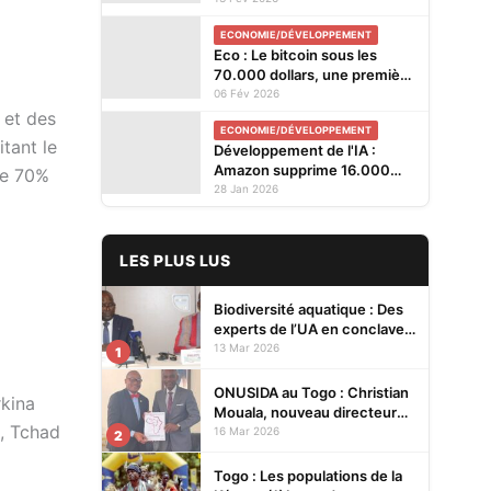
ECONOMIE/DÉVELOPPEMENT
Eco : Le bitcoin sous les
70.000 dollars, une première
depuis l'élection de Trump
06 Fév 2026
 et des
ECONOMIE/DÉVELOPPEMENT
itant le
Développement de l'IA :
Amazon supprime 16.000
de 70%
postes dans le monde
28 Jan 2026
LES PLUS LUS
Biodiversité aquatique : Des
experts de l’UA en conclave à
Lomé pour renforcer la
13 Mar 2026
1
protection des écosystèmes
ONUSIDA au Togo : Christian
rkina
Mouala, nouveau directeur
l, Tchad
pays
16 Mar 2026
2
Togo : Les populations de la