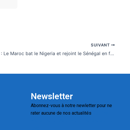
SUIVANT
CAN 2025 : Le Maroc bat le Nigeria et rejoint le Sénégal en finale
Newsletter
Abonnez-vous à notre newletter pour ne
rater aucune de nos actualités
Replica
Watches for Sale
Montres pas cher de
luxe