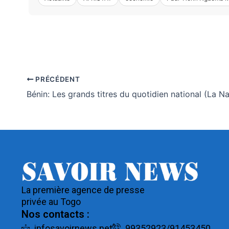
PRÉCÉDENT
La première agence de presse
privée au Togo
Nos contacts :
infosavoirnews.net
99352923/91453450