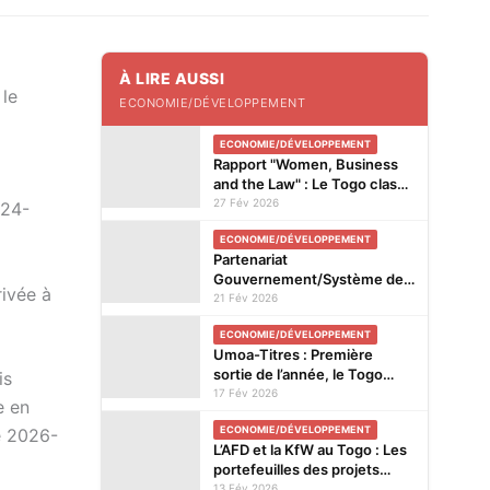
À LIRE AUSSI
 le
ECONOMIE/DÉVELOPPEMENT
ECONOMIE/DÉVELOPPEMENT
Rapport "Women, Business
and the Law" : Le Togo classé
2e en Afrique et logé parmi
27 Fév 2026
024-
les pays réformateurs
ECONOMIE/DÉVELOPPEMENT
Partenariat
Gouvernement/Système des
rivée à
Nations unies : Des avancées
21 Fév 2026
enregistrées dans plusieurs
ECONOMIE/DÉVELOPPEMENT
domaines
Umoa-Titres : Première
sortie de l’année, le Togo
is
recherche 20 milliards F.CFA
17 Fév 2026
e en
ECONOMIE/DÉVELOPPEMENT
de 2026-
L’AFD et la KfW au Togo : Les
portefeuilles des projets
financés passés au peigne fin
13 Fév 2026