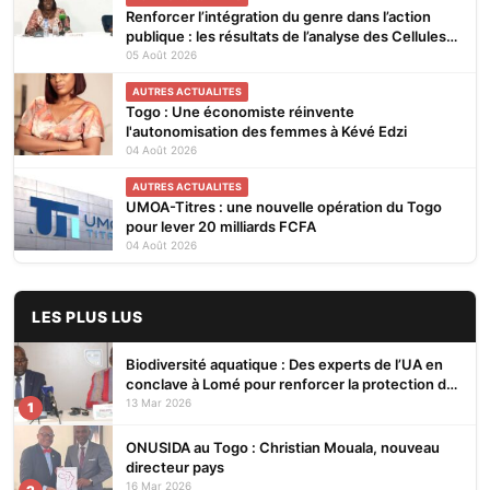
Renforcer l’intégration du genre dans l’action
publique : les résultats de l’analyse des Cellules
Focales Genre restitués à Lomé
05 Août 2026
AUTRES ACTUALITES
Togo : Une économiste réinvente
l'autonomisation des femmes à Kévé Edzi
04 Août 2026
AUTRES ACTUALITES
UMOA-Titres : une nouvelle opération du Togo
pour lever 20 milliards FCFA
04 Août 2026
LES PLUS LUS
Biodiversité aquatique : Des experts de l’UA en
conclave à Lomé pour renforcer la protection des
écosystèmes
13 Mar 2026
1
ONUSIDA au Togo : Christian Mouala, nouveau
directeur pays
16 Mar 2026