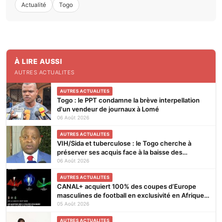
Actualité
Togo
À LIRE AUSSI
AUTRES ACTUALITES
AUTRES ACTUALITES
Togo : le PPT condamne la brève interpellation
d'un vendeur de journaux à Lomé
06 Août 2026
AUTRES ACTUALITES
VIH/Sida et tuberculose : le Togo cherche à
préserver ses acquis face à la baisse des
financements
06 Août 2026
AUTRES ACTUALITES
CANAL+ acquiert 100% des coupes d’Europe
masculines de football en exclusivité en Afrique
subsaharienne pour 4 saisons jusqu’en 2031
05 Août 2026
AUTRES ACTUALITES