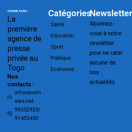
Catégories
Newslette
La
Abonnez-
Santé
première
vous à notre
Education
agence de
newletter
Sport
presse
pour ne rater
privée au
Politique
aucune de
Togo
Economie
nos
Nos
actualités
contacts :
Replica
infosavoirn
ews.net
Watches for
99352923/
Sale
91453450
Montres pas
cher de luxe