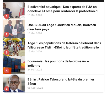
Biodiversité aquatique : Des experts de l’UA en
conclave à Lomé pour renforcer la protection des
écosystèmes
13 Mar 2026
1
ONUSIDA au Togo : Christian Mouala, nouveau
directeur pays
16 Mar 2026
2
Togo : Les populations de la Kéran célèbrent dans
l’allégresse Tislim-Difoini, leur fête traditionnelle
16 Mar 2026
3
Economie : les poumons de la croissance
indienne
24 Mar 2026
4
Bénin : Patrice Talon prend la tête du premier
Sénat
06 Août 2026
5