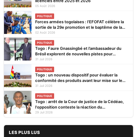
licenciés entre 2025 et 2026
05 Août 2026
POLITIQUE
Forces armées togolaises : l’EFOFAT célèbre la
sortie de la 29e promotion et le baptême de la
30e
02 Août 2026
POLITIQUE
Togo : Faure Gnassingbé et l’ambassadeur du
Brésil explorent de nouvelles pistes pour
renforcer la coopération bilatérale
31 Juil 2026
POLITIQUE
Togo : un nouveau dispositif pour évaluer la
conformité des produits avant leur mise sur le
marché
31 Juil 2026
POLITIQUE
Togo : arrêt de la Cour de justice de la Cédéao,
l'opposition conteste la réaction du
gouvernement
29 Juil 2026
LES PLUS LUS