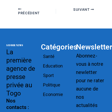
SUIVANT
PRÉCÉDENT
Catégories
Newslette
La
Abonnez-
Santé
première
vous à notre
Education
agence de
newletter
Sport
presse
pour ne rater
privée au
Politique
aucune de
Togo
Economie
nos
Nos
actualités
contacts :