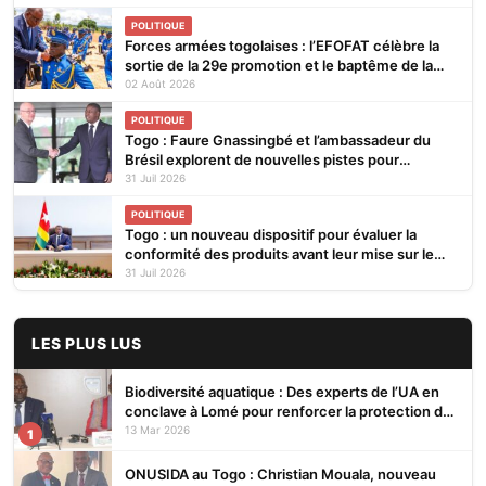
POLITIQUE
Forces armées togolaises : l’EFOFAT célèbre la
sortie de la 29e promotion et le baptême de la
30e
02 Août 2026
POLITIQUE
Togo : Faure Gnassingbé et l’ambassadeur du
Brésil explorent de nouvelles pistes pour
renforcer la coopération bilatérale
31 Juil 2026
POLITIQUE
Togo : un nouveau dispositif pour évaluer la
conformité des produits avant leur mise sur le
marché
31 Juil 2026
LES PLUS LUS
Biodiversité aquatique : Des experts de l’UA en
conclave à Lomé pour renforcer la protection des
écosystèmes
13 Mar 2026
1
ONUSIDA au Togo : Christian Mouala, nouveau