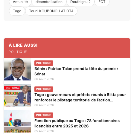
Actualité
décentralisation
Doufelgou 2
FCT
Togo
Touni KOUBONOU ATIOTA
À LIRE AUSSI
POLITIQUE
POLITIQUE
Bénin : Patrice Talon prend la tête du premier
Sénat
06 Août 2026
POLITIQUE
Togo : gouverneurs et préfets réunis à Blitta pour
renforcer le pilotage territorial de l’action
publique
06 Août 2026
POLITIQUE
Fonction publique au Togo : 78 fonctionnaires
licenciés entre 2025 et 2026
05 Août 2026