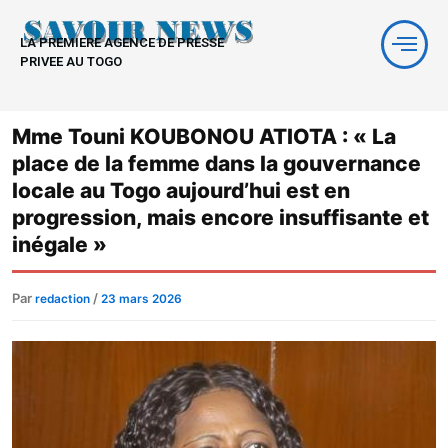
Aller
au
LA PREMIERE AGENCE DE PRESSE
contenu
PRIVEE AU TOGO
Mme Touni KOUBONOU ATIOTA : « La
place de la femme dans la gouvernance
locale au Togo aujourd’hui est en
progression, mais encore insuffisante et
inégale »
Par
/
redaction
23 mars 2026