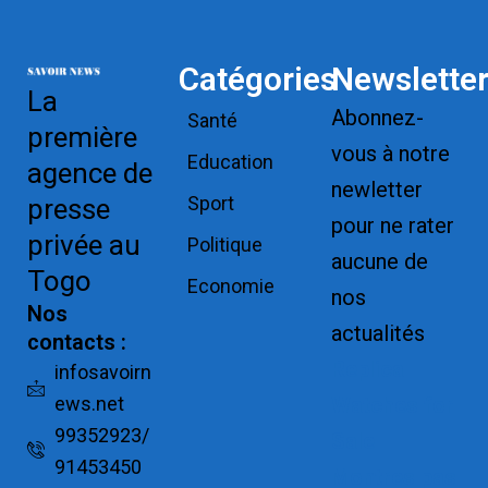
Catégories
Newslette
La
Abonnez-
Santé
première
vous à notre
Education
agence de
newletter
Sport
presse
pour ne rater
privée au
Politique
aucune de
Togo
Economie
nos
Nos
actualités
contacts :
Replica
infosavoirn
ews.net
Watches for
99352923/
Sale
91453450
Montres pas