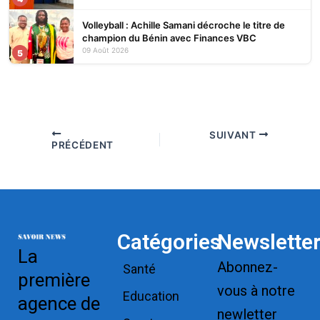
Volleyball : Achille Samani décroche le titre de
champion du Bénin avec Finances VBC
09 Août 2026
5
SUIVANT
PRÉCÉDENT
Catégories
Newslette
La
Abonnez-
Santé
première
vous à notre
Education
agence de
newletter