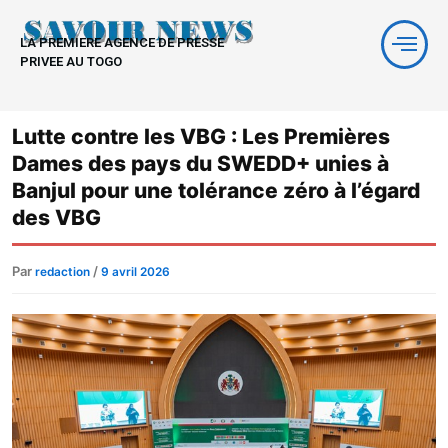
Aller
au
LA PREMIERE AGENCE DE PRESSE
contenu
PRIVEE AU TOGO
Lutte contre les VBG : Les Premières
Dames des pays du SWEDD+ unies à
Banjul pour une tolérance zéro à l’égard
des VBG
Par
/
redaction
9 avril 2026