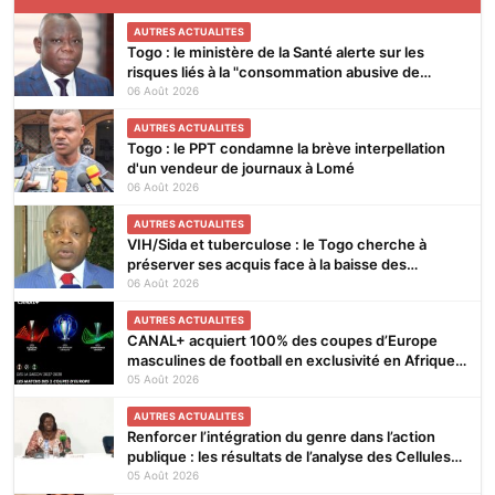
AUTRES ACTUALITES
Togo : le ministère de la Santé alerte sur les
risques liés à la "consommation abusive de
boissons énergisantes et de substances
06 Août 2026
nocives"
AUTRES ACTUALITES
Togo : le PPT condamne la brève interpellation
d'un vendeur de journaux à Lomé
06 Août 2026
AUTRES ACTUALITES
VIH/Sida et tuberculose : le Togo cherche à
préserver ses acquis face à la baisse des
financements
06 Août 2026
AUTRES ACTUALITES
CANAL+ acquiert 100% des coupes d’Europe
masculines de football en exclusivité en Afrique
subsaharienne pour 4 saisons jusqu’en 2031
05 Août 2026
AUTRES ACTUALITES
Renforcer l’intégration du genre dans l’action
publique : les résultats de l’analyse des Cellules
Focales Genre restitués à Lomé
05 Août 2026