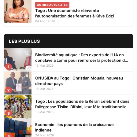
AUTRES ACTUALITES
Togo : Une économiste réinvente
l'autonomisation des femmes à Kévé Edzi
04 Août 2026
LES PLUS LUS
Biodiversité aquatique : Des experts de l’UA en
conclave à Lomé pour renforcer la protection des
écosystèmes
13 Mar 2026
1
ONUSIDA au Togo : Christian Mouala, nouveau
directeur pays
16 Mar 2026
2
Togo : Les populations de la Kéran célèbrent dans
l’allégresse Tislim-Difoini, leur fête traditionnelle
16 Mar 2026
3
Economie : les poumons de la croissance
indienne
24 Mar 2026
4