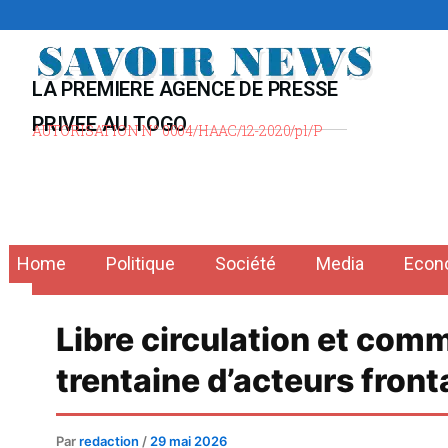
Aller
au
contenu
LA PREMIERE AGENCE DE PRESSE
PRIVEE AU TOGO
AUTORISATION N° 0004/HAAC/12-2020/pl/P
Home
Politique
Société
Media
Econ
Libre circulation et com
trentaine d’acteurs front
Par
redaction
/
29 mai 2026