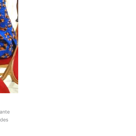
tante
 des