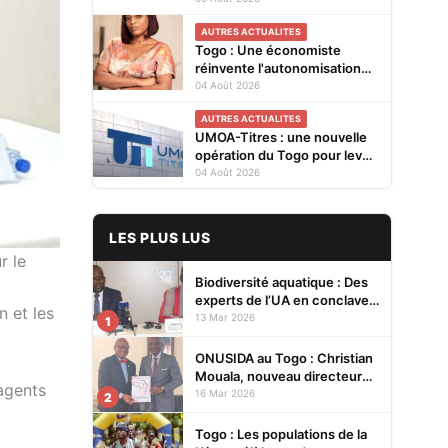
Cellules Focales Genre
AUTRES ACTUALITES
restitués à Lomé
Togo : Une économiste
réinvente l'autonomisation
des femmes à Kévé Edzi
04 Août 2026
AUTRES ACTUALITES
UMOA-Titres : une nouvelle
opération du Togo pour lever
20 milliards FCFA
04 Août 2026
LES PLUS LUS
r le
Biodiversité aquatique : Des
experts de l’UA en conclave à
n et les
Lomé pour renforcer la
13 Mar 2026
1
protection des écosystèmes
ONUSIDA au Togo : Christian
Mouala, nouveau directeur
agents
pays
16 Mar 2026
2
Togo : Les populations de la