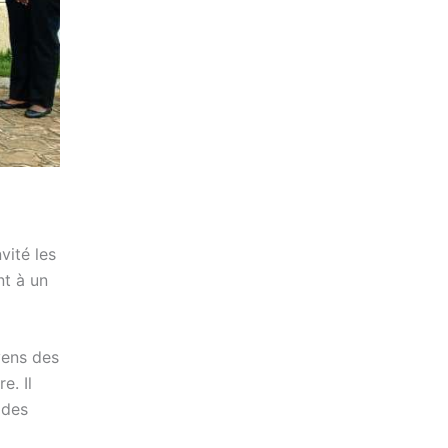
vité les
nt à un
yens des
e. Il
 des