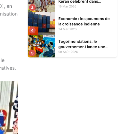
Kéran célèbrent dans
D), en
l’allégresse Tislim-Difoini,
16 Mar 2026
3
leur fête traditionnelle
nisation
Economie : les poumons de
la croissance indienne
24 Mar 2026
4
Togo/Inondations: le
gouvernement lance une
opération d’assistance aux
08 Août 2026
5
sinistrés
le
atives.