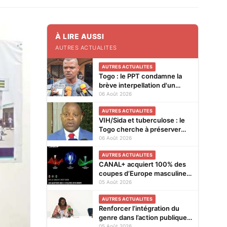
À LIRE AUSSI
AUTRES ACTUALITES
AUTRES ACTUALITES
Togo : le PPT condamne la
brève interpellation d'un
vendeur de journaux à Lomé
06 Août 2026
AUTRES ACTUALITES
VIH/Sida et tuberculose : le
Togo cherche à préserver
ses acquis face à la baisse
06 Août 2026
des financements
AUTRES ACTUALITES
CANAL+ acquiert 100% des
coupes d’Europe masculines
de football en exclusivité en
05 Août 2026
Afrique subsaharienne pour
AUTRES ACTUALITES
4 saisons jusqu’en 2031
Renforcer l’intégration du
genre dans l’action publique :
les résultats de l’analyse des
05 Août 2026