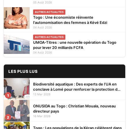
Focales Genre restitués à Lomé
05 Août 2026
AUTRES ACTUALITES
Togo : Une économiste réinvente
l'autonomisation des femmes à Kévé Edzi
04 Août 2026
AUTRES ACTUALITES
UMOA-Titres : une nouvelle opération du Togo
pour lever 20 milliards FCFA
04 Août 2026
LES PLUS LUS
Biodiversité aquatique : Des experts de l’UA en
conclave à Lomé pour renforcer la protection des
écosystèmes
13 Mar 2026
1
ONUSIDA au Togo : Christian Mouala, nouveau
directeur pays
16 Mar 2026
2
Togo : Les populations de la Kéran célèbrent dans