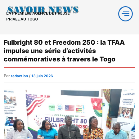
Aller
au
LA PREMIERE AGENCE DE PRESSE
contenu
PRIVEE AU TOGO
Fulbright 80 et Freedom 250 : la TFAA
impulse une série d’activités
commémoratives à travers le Togo
Par
/
redaction
13 juin 2026