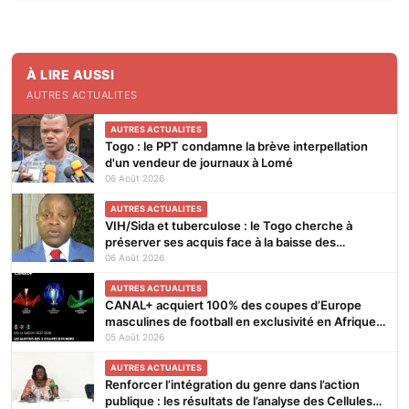
À LIRE AUSSI
AUTRES ACTUALITES
AUTRES ACTUALITES
Togo : le PPT condamne la brève interpellation
d'un vendeur de journaux à Lomé
06 Août 2026
AUTRES ACTUALITES
VIH/Sida et tuberculose : le Togo cherche à
préserver ses acquis face à la baisse des
financements
06 Août 2026
AUTRES ACTUALITES
CANAL+ acquiert 100% des coupes d’Europe
masculines de football en exclusivité en Afrique
subsaharienne pour 4 saisons jusqu’en 2031
05 Août 2026
AUTRES ACTUALITES
Renforcer l’intégration du genre dans l’action
publique : les résultats de l’analyse des Cellules