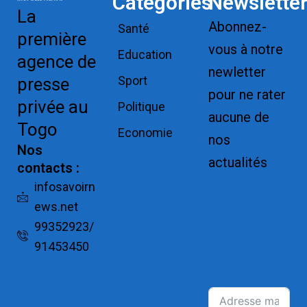
Catégories
Newslette
La
Abonnez-
Santé
première
vous à notre
Education
agence de
newletter
Sport
presse
pour ne rater
privée au
Politique
aucune de
Togo
Economie
nos
Nos
actualités
contacts :
Replica
infosavoirn
ews.net
Watches for
99352923/
Sale
91453450
Montres pas
cher de luxe