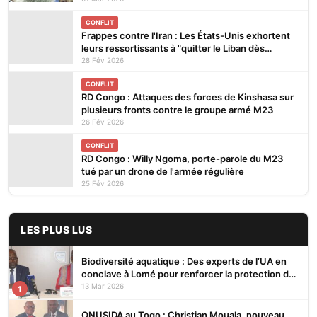
CONFLIT
Frappes contre l'Iran : Les États-Unis exhortent
leurs ressortissants à "quitter le Liban dès
maintenant tant que des options commerciales
28 Fév 2026
restent disponibles"
CONFLIT
RD Congo : Attaques des forces de Kinshasa sur
plusieurs fronts contre le groupe armé M23
26 Fév 2026
CONFLIT
RD Congo : Willy Ngoma, porte-parole du M23
tué par un drone de l'armée régulière
25 Fév 2026
LES PLUS LUS
Biodiversité aquatique : Des experts de l’UA en
conclave à Lomé pour renforcer la protection des
écosystèmes
13 Mar 2026
1
ONUSIDA au Togo : Christian Mouala, nouveau