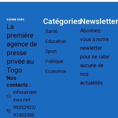
Catégories
Newslette
La
Abonnez-
Santé
première
vous à notre
Education
agence de
newletter
Sport
presse
pour ne rater
privée au
Politique
aucune de
Togo
Economie
nos
Nos
actualités
contacts :
Replica
infosavoirn
ews.net
Watches for
99352923/
Sale
91453450
Montres pas