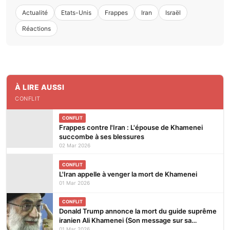
Actualité
Etats-Unis
Frappes
Iran
Israël
Réactions
À LIRE AUSSI
CONFLIT
CONFLIT
Frappes contre l'Iran : L'épouse de Khamenei
succombe à ses blessures
02 Mar 2026
CONFLIT
L'Iran appelle à venger la mort de Khamenei
01 Mar 2026
CONFLIT
Donald Trump annonce la mort du guide suprême
iranien Ali Khamenei (Son message sur sa
plateforme Truth Social)
01 Mar 2026