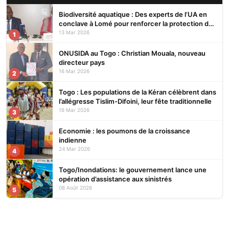
Biodiversité aquatique : Des experts de l’UA en
conclave à Lomé pour renforcer la protection des
écosystèmes
13 Mar 2026
1
ONUSIDA au Togo : Christian Mouala, nouveau
directeur pays
16 Mar 2026
2
Togo : Les populations de la Kéran célèbrent dans
l’allégresse Tislim-Difoini, leur fête traditionnelle
16 Mar 2026
3
Economie : les poumons de la croissance
indienne
24 Mar 2026
4
Togo/Inondations: le gouvernement lance une
opération d’assistance aux sinistrés
08 Août 2026
5