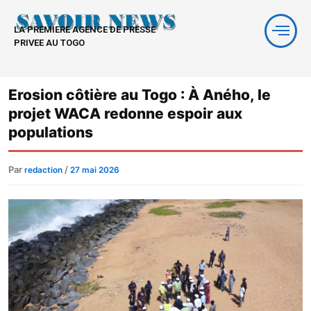
Aller
au
LA PREMIERE AGENCE DE PRESSE
contenu
PRIVEE AU TOGO
Erosion côtière au Togo : À Aného, le
projet WACA redonne espoir aux
populations
Par
/
redaction
27 mai 2026