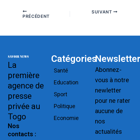
SUIVANT
PRÉCÉDENT
Catégories
Newslette
La
Abonnez-
Santé
première
vous à notre
Education
agence de
newletter
Sport
presse
pour ne rater
privée au
Politique
aucune de
Togo
Economie
nos
Nos
actualités
contacts :