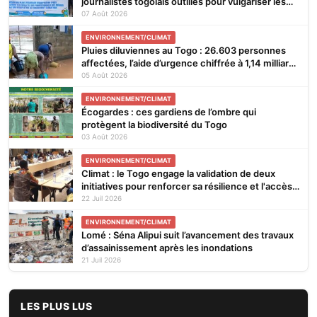
journalistes togolais outillés pour vulgariser les
Plans Régionaux d’Adaptation
07 Août 2026
ENVIRONNEMENT/CLIMAT
Pluies diluviennes au Togo : 26.603 personnes
affectées, l’aide d’urgence chiffrée à 1,14 milliard
FCFA
05 Août 2026
ENVIRONNEMENT/CLIMAT
Écogardes : ces gardiens de l’ombre qui
protègent la biodiversité du Togo
03 Août 2026
ENVIRONNEMENT/CLIMAT
Climat : le Togo engage la validation de deux
initiatives pour renforcer sa résilience et l'accès
aux financements verts
22 Juil 2026
ENVIRONNEMENT/CLIMAT
Lomé : Séna Alipui suit l’avancement des travaux
d’assainissement après les inondations
21 Juil 2026
LES PLUS LUS