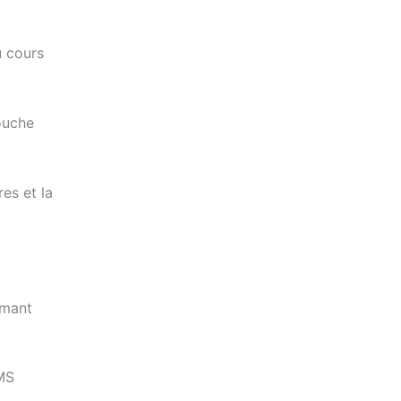
u cours
ouche
es et la
imant
OMS