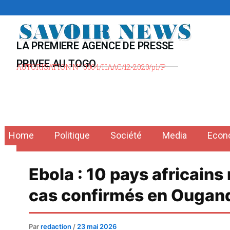
Aller
au
contenu
LA PREMIERE AGENCE DE PRESSE
PRIVEE AU TOGO
AUTORISATION N° 0004/HAAC/12-2020/pl/P
Home
Politique
Société
Media
Econ
Ebola : 10 pays africains
cas confirmés en Ougan
Par
redaction
/
23 mai 2026