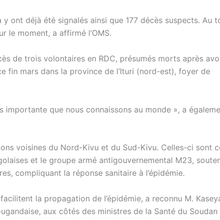
 y ont déjà été signalés ainsi que 177 décès suspects. Au t
ur le moment, a affirmé l’OMS.
ès de trois volontaires en RDC, présumés morts après avo
ce fin mars dans la province de l’Ituri (nord-est), foyer de
lus importante que nous connaissons au monde », a égalem
égions voisines du Nord-Kivu et du Sud-Kivu. Celles-ci sont
ongolaises et le groupe armé antigouvernemental M23, souten
es, compliquant la réponse sanitaire à l’épidémie.
, facilitent la propagation de l’épidémie, a reconnu M. Kaseya
ougandaise, aux côtés des ministres de la Santé du Soudan