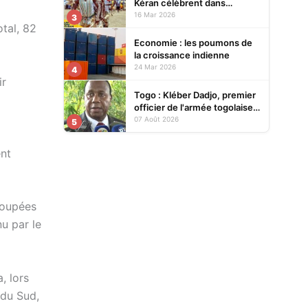
Kéran célèbrent dans
l’allégresse Tislim-Difoini,
16 Mar 2026
3
otal, 82
leur fête traditionnelle
Economie : les poumons de
la croissance indienne
24 Mar 2026
4
ir
Togo : Kléber Dadjo, premier
officier de l'armée togolaise
devenu chef de l'État, au
07 Août 2026
5
cœur d'un ouvrage
ent
 coupées
u par le
, lors
 du Sud,