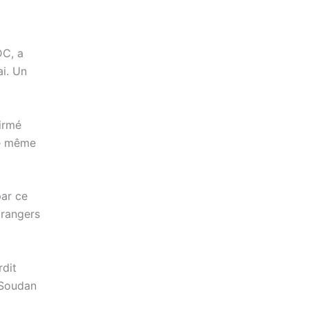
DC, a
ai. Un
firmé
te même
par ce
trangers
rdit
 Soudan