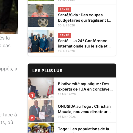
SANTÉ
Santé/Sida : Des coupes
budgétaires qui fragilisent la
prévention et menacent les
30 Juil 2026
acquis (ONUSIDA)
SANTÉ
ès la
Santé : La 24ᵉ Conférence
x cas
internationale sur le sida et
les IST en Afrique se tiendra
29 Juil 2026
en 2027 à Cotonou
appés, a
LES PLUS LUS
Biodiversité aquatique : Des
experts de l’UA en conclave à
Lomé pour renforcer la
13 Mar 2026
1
protection des écosystèmes
ONUSIDA au Togo : Christian
Mouala, nouveau directeur
e face à
pays
16 Mar 2026
2
ts, où
Togo : Les populations de la