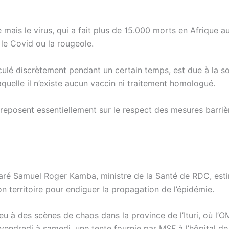
ais le virus, qui a fait plus de 15.000 morts en Afrique a
le Covid ou la rougeole.
rculé discrètement pendant un certain temps, est due à la s
quelle il n’existe aucun vaccin ni traitement homologué.
eposent essentiellement sur le respect des mesures barrièr
laré Samuel Roger Kamba, ministre de la Santé de RDC, est
on territoire pour endiguer la propagation de l’épidémie.
ieu à des scènes de chaos dans la province de l’Ituri, où l’
vendredi à samedi, une tente fournie par MSF à l’hôpital de