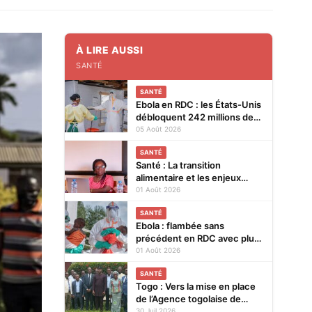
À LIRE AUSSI
SANTÉ
SANTÉ
Ebola en RDC : les États-Unis
débloquent 242 millions de
dollars supplémentaires
05 Août 2026
SANTÉ
Santé : La transition
alimentaire et les enjeux
nutritionnels au cœur d’un
01 Août 2026
colloque du 14 au 15 août
SANTÉ
2026 à Lomé
Ebola : flambée sans
précédent en RDC avec plus
de 3.500 cas
01 Août 2026
SANTÉ
Togo : Vers la mise en place
de l’Agence togolaise de
régulation pharmaceutique
30 Juil 2026