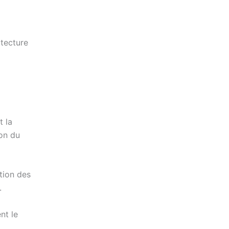
itecture
t la
on du
ation des
.
nt le