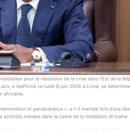
édiateur pour la résolution de la crise dans l’Est de la Ré
cs, a réaffirmé ce lundi 8 juin 2026 à Lomé, sa détermina
n africaine.
termination et persévérance », a-t-il martelé lors d’une ré
s activités menées dans le cadre de la médiation africaine.