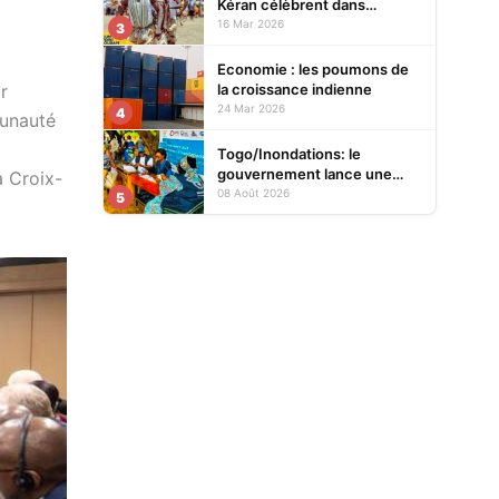
Kéran célèbrent dans
l’allégresse Tislim-Difoini,
16 Mar 2026
3
leur fête traditionnelle
Economie : les poumons de
la croissance indienne
r
24 Mar 2026
4
munauté
Togo/Inondations: le
gouvernement lance une
a Croix-
opération d’assistance aux
08 Août 2026
5
sinistrés