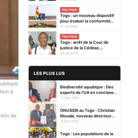
pour renforcer la coopération
POLITIQUE
bilatérale
Togo : un nouveau dispositif
pour évaluer la conformité
des produits avant leur mise
31 Juil 2026
sur le marché
POLITIQUE
Togo : arrêt de la Cour de
justice de la Cédéao,
l'opposition conteste la
29 Juil 2026
réaction du gouvernement
LES PLUS LUS
publique
Biodiversité aquatique : Des
tion à
experts de l’UA en conclave à
Lomé pour renforcer la
13 Mar 2026
1
protection des écosystèmes
ONUSIDA au Togo : Christian
union de
Mouala, nouveau directeur
pays
16 Mar 2026
2
Togo : Les populations de la