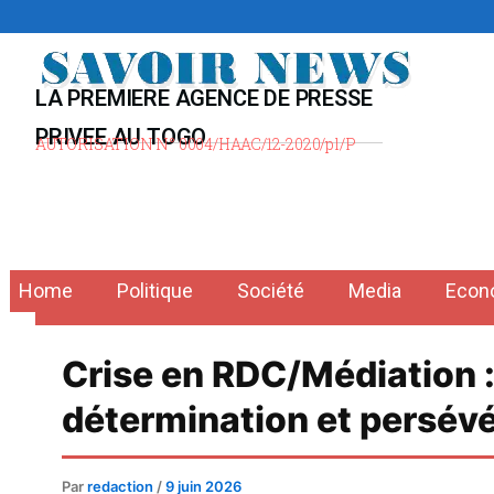
Aller
au
contenu
LA PREMIERE AGENCE DE PRESSE
PRIVEE AU TOGO
AUTORISATION N° 0004/HAAC/12-2020/pl/P
Home
Politique
Société
Media
Econ
Crise en RDC/Médiation :
détermination et persév
Par
redaction
/
9 juin 2026