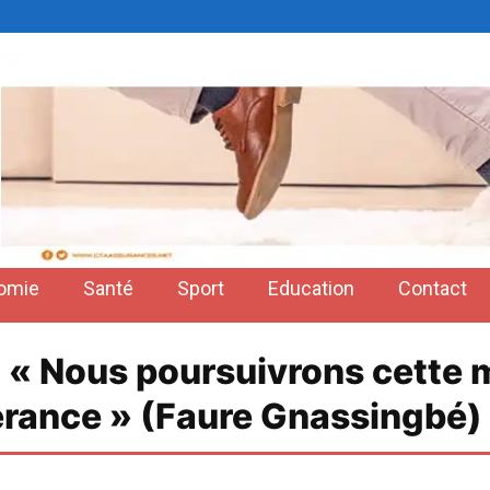
omie
Santé
Sport
Education
Contact
 « Nous poursuivrons cette m
érance » (Faure Gnassingbé)