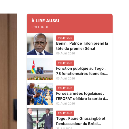
À LIRE AUSSI
POLITIQUE
POLITIQUE
Bénin : Patrice Talon prend la
tête du premier Sénat
06 Août 2026
POLITIQUE
Fonction publique au Togo :
78 fonctionnaires licenciés
entre 2025 et 2026
05 Août 2026
POLITIQUE
Forces armées togolaises :
l’EFOFAT célèbre la sortie de
la 29e promotion et le
02 Août 2026
baptême de la 30e
POLITIQUE
Togo : Faure Gnassingbé et
l’ambassadeur du Brésil
explorent de nouvelles pistes
31 Juil 2026