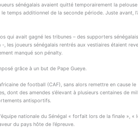
s joueurs sénégalais avaient quitté temporairement la pelous
e temps additionnel de la seconde période. Juste avant, l’
os qui avait gagné les tribunes – des supporters sénégalai
n -, les joueurs sénégalais rentrés aux vestiaires étaient rev
talement manqué son pénalty.
t imposé grâce à un but de Pape Gueye.
 africaine de football (CAF), sans alors remettre en cause le 
ires, dont des amendes s’élevant à plusieurs centaines de mil
rtements antisportifs.
’équipe nationale du Sénégal « forfait lors de la finale », « l
aveur du pays hôte de l’épreuve.