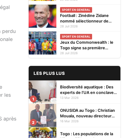
CAVB 2026 grâce à son
négal
SPORT EN GENERAL
ranking
Football : Zinédine Zidane
nommé sélectionneur de
l'équipe de France
28 Juil 2026
a perdu
SPORT EN GENERAL
ionale
Jeux du Commonwealth : le
Togo signe sa première
participation à Glasgow
28 Juil 2026
LES PLUS LUS
e
Biodiversité aquatique : Des
experts de l’UA en conclave à
r les
Lomé pour renforcer la
13 Mar 2026
1
protection des écosystèmes
ONUSIDA au Togo : Christian
Mouala, nouveau directeur
S après
pays
16 Mar 2026
2
Togo : Les populations de la