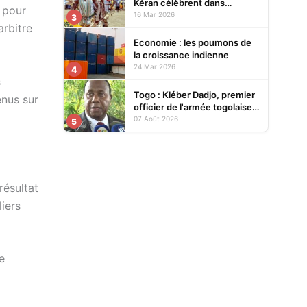
Kéran célèbrent dans
e pour
l’allégresse Tislim-Difoini,
16 Mar 2026
3
arbitre
leur fête traditionnelle
Economie : les poumons de
la croissance indienne
24 Mar 2026
4
s
Togo : Kléber Dadjo, premier
enus sur
officier de l'armée togolaise
devenu chef de l'État, au
07 Août 2026
5
cœur d'un ouvrage
résultat
liers
e