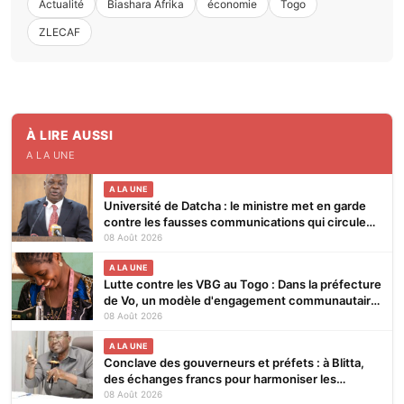
Actualité
Biashara Afrika
économie
Togo
ZLECAF
À LIRE AUSSI
A LA UNE
A LA UNE
Université de Datcha : le ministre met en garde
contre les fausses communications qui circulent
sur les réseaux sociaux
08 Août 2026
A LA UNE
Lutte contre les VBG au Togo : Dans la préfecture
de Vo, un modèle d'engagement communautaire
qui porte ses fruits
08 Août 2026
A LA UNE
Conclave des gouverneurs et préfets : à Blitta,
des échanges francs pour harmoniser les
pratiques et renforcer l’efficacité de l’action
08 Août 2026