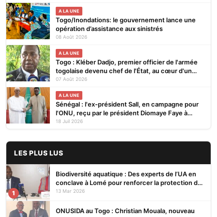
publique
A LA UNE
Togo/Inondations: le gouvernement lance une
opération d’assistance aux sinistrés
08 Août 2026
A LA UNE
Togo : Kléber Dadjo, premier officier de l'armée
togolaise devenu chef de l'État, au cœur d'un
ouvrage
07 Août 2026
A LA UNE
Sénégal : l'ex-président Sall, en campagne pour
l'ONU, reçu par le président Diomaye Faye à
Dakar
18 Juil 2026
LES PLUS LUS
Biodiversité aquatique : Des experts de l’UA en
conclave à Lomé pour renforcer la protection des
écosystèmes
13 Mar 2026
1
ONUSIDA au Togo : Christian Mouala, nouveau