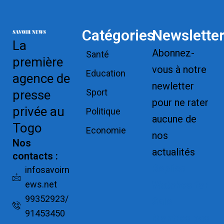
Catégories
Newslette
La
Abonnez-
Santé
première
vous à notre
Education
agence de
newletter
Sport
presse
pour ne rater
privée au
Politique
aucune de
Togo
Economie
nos
Nos
actualités
contacts :
Replica
infosavoirn
ews.net
Watches for
99352923/
Sale
91453450
Montres pas