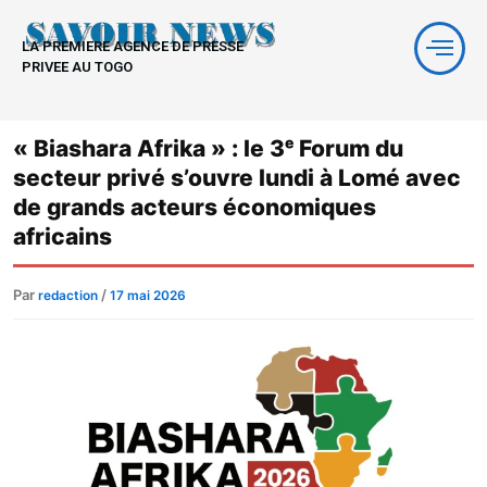
Aller
au
LA PREMIERE AGENCE DE PRESSE
contenu
PRIVEE AU TOGO
« Biashara Afrika » : le 3ᵉ Forum du
secteur privé s’ouvre lundi à Lomé avec
de grands acteurs économiques
africains
Par
/
redaction
17 mai 2026